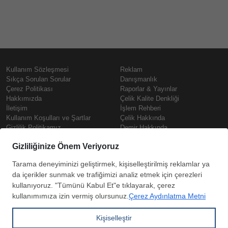
Kullanım Sözleşmesi
Reklam
Sıkça Sorulan Sorular
Danışmanlık
Çerez Politikası
Raporlar & Yayınlar
Hakkımızda
Çelik Kalite Denkliği
İletişim
İşlem Rehberi
Kullanım Koşulları ve Şartlar
Çelik Hakkında
Gizlilik Politikamız
Demir Hakkında
KVKK
Prime
Çelik Fiyatları
Copyright © SteelOrbis Elektronik
Pazaryeri A.Ş.
Demir Fiyatları
Tüm hakları saklıdır
Güncel Hurda Fiyatları
Filmaşin Fiyatları
HRC Fiyatları
Abone
Kredi Kartı ile
Boyalı Rulo Sac Fiyatları
ol
Ödeme