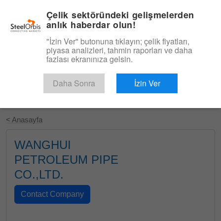
|
Türkçe
Giriş
Çelik sektöründeki gelişmelerden
anlık haberdar olun!
Menü
"İzin Ver" butonuna tıklayın; çelik fiyatları,
piyasa analizleri, tahmin raporları ve daha
fazlası ekranınıza gelsin.
Daha Sonra
İzin Ver
Ücretsiz Deneyin
< Anasayfa
WANGHUI
PETROLEUM PIPE
CO.,LTD.