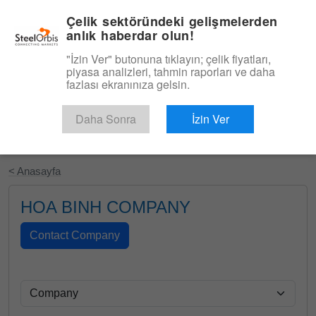
|
Türkçe
Giriş
Çelik sektöründeki gelişmelerden
anlık haberdar olun!
Menü
"İzin Ver" butonuna tıklayın; çelik fiyatları,
piyasa analizleri, tahmin raporları ve daha
fazlası ekranınıza gelsin.
Daha Sonra
İzin Ver
Ücretsiz Deneyin
< Anasayfa
HOA BINH COMPANY