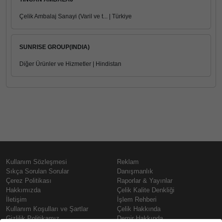
Çelik Ambalaj Sanayi (Varil ve t... | Türkiye
SUNRISE GROUP(INDIA)
Diğer Ürünler ve Hizmetler | Hindistan
Kullanım Sözleşmesi
Reklam
Sıkça Sorulan Sorular
Danışmanlık
Çerez Politikası
Raporlar & Yayınlar
Hakkımızda
Çelik Kalite Denkliği
İletişim
İşlem Rehberi
Kullanım Koşulları ve Şartlar
Çelik Hakkında
Gizlilik Politikamız
Demir Hakkında