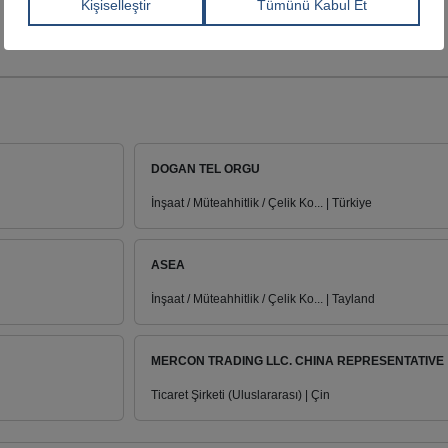
DOGAN TEL ORGU
İnşaat / Müteahhitlik / Çelik Ko... | Türkiye
ASEA
İnşaat / Müteahhitlik / Çelik Ko... | Tayland
MERCON TRADING LLC. CHINA REPRESENTATIVE
Ticaret Şirketi (Uluslararası) | Çin