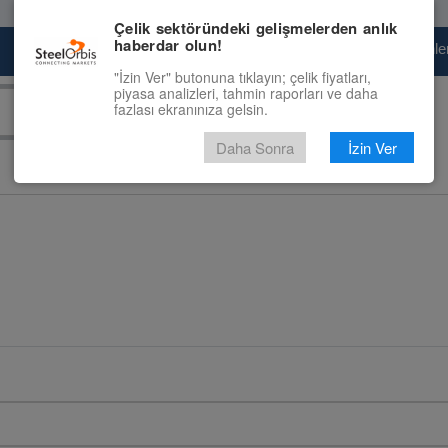
Çelik sektöründeki gelişmelerden anlık
haberdar olun!
Pazaryeri
Çelik Piyasası
Fiyat Tahminler
"İzin Ver" butonuna tıklayın; çelik fiyatları,
piyasa analizleri, tahmin raporları ve daha
fazlası ekranınıza gelsin.
Daha Sonra
İzin Ver