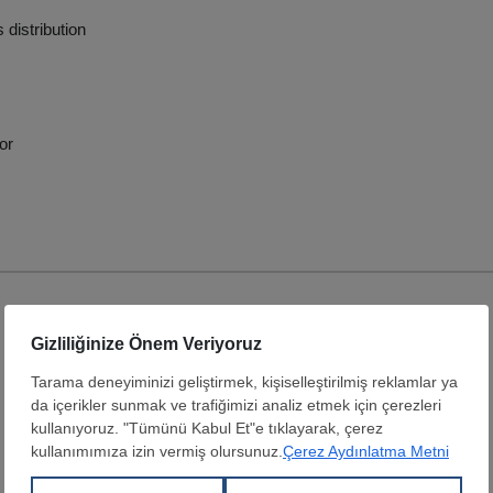
 distribution
or