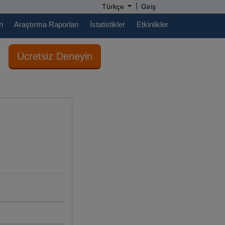
|
Türkçe
Giriş
i
Araştırma Raporları
İstatistikler
Etkinlikler
Ücretsiz Deneyin