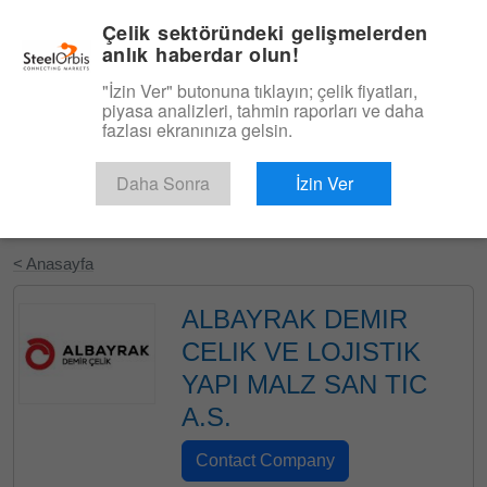
|
Türkçe
Giriş
Çelik sektöründeki gelişmelerden
anlık haberdar olun!
Menü
"İzin Ver" butonuna tıklayın; çelik fiyatları,
piyasa analizleri, tahmin raporları ve daha
fazlası ekranınıza gelsin.
Daha Sonra
İzin Ver
Ücretsiz Deneyin
< Anasayfa
ALBAYRAK DEMIR
CELIK VE LOJISTIK
YAPI MALZ SAN TIC
A.S.