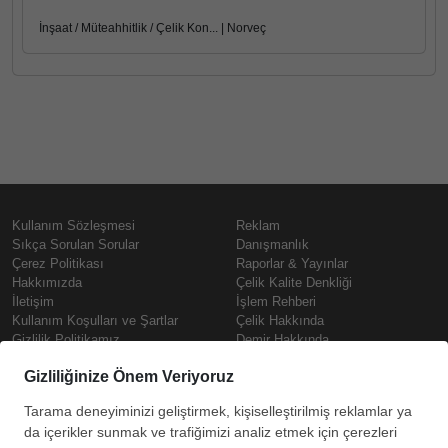
İnşaat / Müteahhitlik / Çelik Kon... | Norveç
Kullanım Sözleşmesi
Reklam
Sıkça Sorulan Sorular
Danışmanlık
Çerez Politikası
Raporlar & Yayınlar
Hakkımızda
Çelik Kalite Denkliği
İletişim
İşlem Rehberi
Kullanım Koşulları ve Şartlar
Çelik Hakkında
Gizlilik Politikamız
Demir Hakkında
KVKK
Prime
Çelik Fiyatları
Copyright © SteelOrbis Elektronik
Pazaryeri A.Ş.
Demir Fiyatları