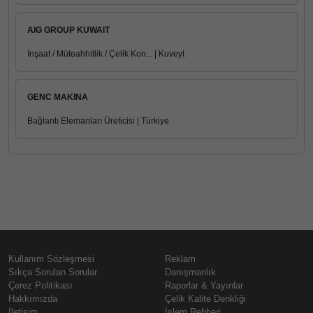
AIG GROUP KUWAIT
İnşaat / Müteahhitlik / Çelik Kon... | Kuveyt
GENC MAKINA
Bağlantı Elemanları Üreticisi | Türkiye
Kullanım Sözleşmesi
Reklam
Sıkça Sorulan Sorular
Danışmanlık
Çerez Politikası
Raporlar & Yayınlar
Hakkımızda
Çelik Kalite Denkliği
İletişim
İşlem Rehberi