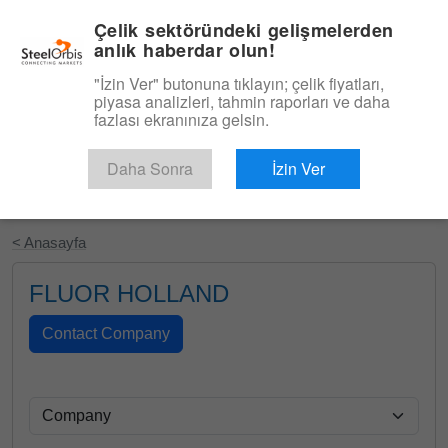
|
Türkçe
Giriş
Çelik sektöründeki gelişmelerden
anlık haberdar olun!
Menü
"İzin Ver" butonuna tıklayın; çelik fiyatları,
piyasa analizleri, tahmin raporları ve daha
fazlası ekranınıza gelsin.
Daha Sonra
İzin Ver
Ücretsiz Deneyin
< Anasayfa
FLUOR HOLLAND