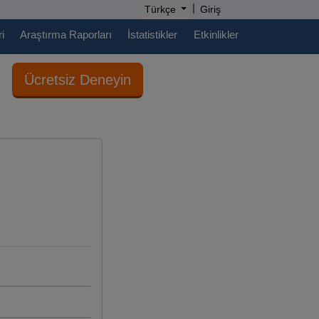
|
Türkçe
Giriş
i
Araştırma Raporları
İstatistikler
Etkinlikler
Ücretsiz Deneyin