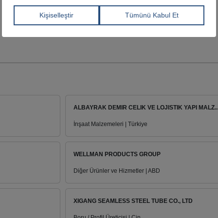
ALBAYRAK DEMIR CELIK VE LOJISTIK YAPI MALZ..
İnşaat Malzemeleri | Türkiye
WELLMAN PRODUCTS GROUP
Diğer Ürünler ve Hizmetler | ABD
XIGANG SEAMLESS STEEL TUBE CO., LTD
Boru / Profil Üreticisi | Çin