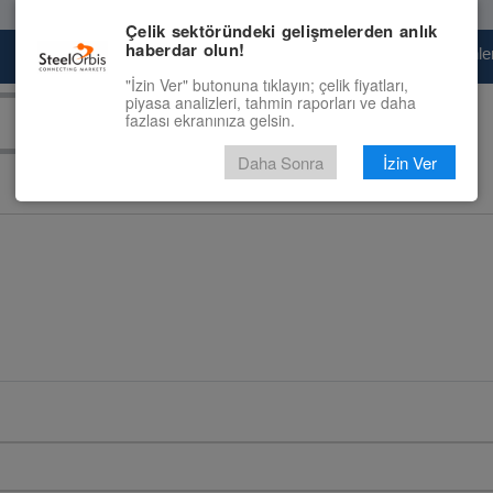
Çelik sektöründeki gelişmelerden anlık
haberdar olun!
Pazaryeri
Çelik Piyasası
Fiyat Tahminler
"İzin Ver" butonuna tıklayın; çelik fiyatları,
piyasa analizleri, tahmin raporları ve daha
fazlası ekranınıza gelsin.
Daha Sonra
İzin Ver