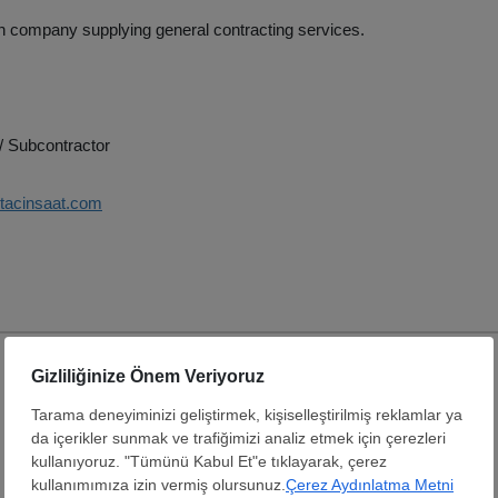
n company supplying general contracting services.
/ Subcontractor
ytacinsaat.com