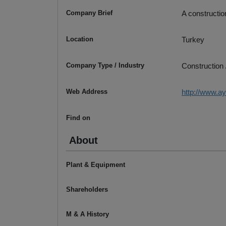
Company Brief
A constructio
Location
Turkey
Company Type / Industry
Construction 
Web Address
http://www.a
Find on
About
Plant & Equipment
Shareholders
M & A History