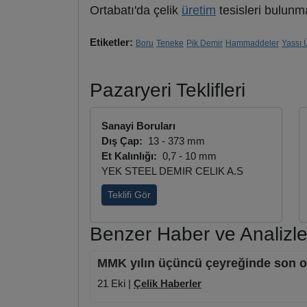
Ortabatı'da çelik
üretim
tesisleri bulunm
Etiketler:
Boru
Teneke
Pik Demir
Hammaddeler
Yassı 
Pazaryeri Teklifleri
Sanayi Boruları
Dış Çap:
13 - 373 mm
Et Kalınlığı:
0,7 - 10 mm
YEK STEEL DEMIR CELIK A.S
Teklifi Gör
Benzer Haber ve Analizle
MMK yılın üçüncü çeyreğinde son on
21 Eki |
Çelik Haberler