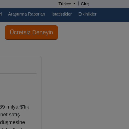
|
Türkçe
Giriş
i
Araştırma Raporları
İstatistikler
Etkinlikler
Ücretsiz Deneyin
9 milyar$'lık
net satış
ça düşmesine