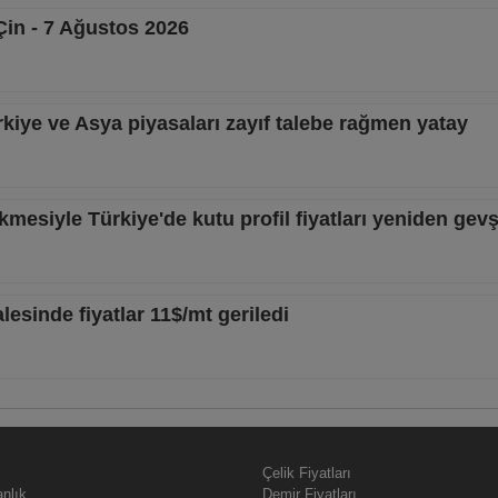
Çin - 7 Ağustos 2026
kiye ve Asya piyasaları zayıf talebe rağmen yatay
kmesiyle Türkiye'de kutu profil fiyatları yeniden gev
esinde fiyatlar 11$/mt geriledi
Çelik Fiyatları
nlık
Demir Fiyatları