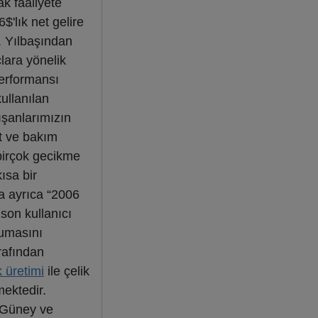
ak faaliyete
'lık net gelire
. Yılbaşından
lara yönelik
erformansı
kullanılan
ışanlarımızın
t ve bakım
 birçok gecikme
ısa bir
a ayrıca “2006
son kullanıcı
rumasını
rafından
k üretimi
ile çelik
mektedir.
, Güney ve