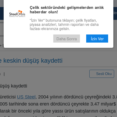
Çelik sektöründeki gelişmelerden anlık
haberdar olun!
Pazaryeri
Çelik Piyasası
Fiyat Tahminler
"İzin Ver" butonuna tıklayın; çelik fiyatları,
piyasa analizleri, tahmin raporları ve daha
fazlası ekranınıza gelsin.
Daha Sonra
İzin Ver
> US...
te keskin düşüş kaydetti
3) |
Sesli Oku
düşüş kaydetti
üreticisi
US Steel
, 2004 yılının dördüncü çeyreğindeki 3.8
005 tarihinde sona eren dördüncü çeyrekte 3.47 milyar$ 
ı olarak bir önceki yıla göre yassı ürün satışlarının olduk