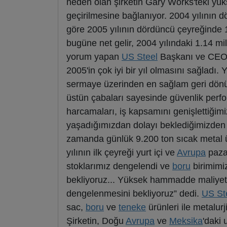
neden olan şirketin Gary Works'teki yüks
geçirilmesine bağlanıyor. 2004 yılının 
göre 2005 yılının dördüncü çeyreğinde 1
bugüne net gelir, 2004 yılındaki 1.14 m
yorum yapan
US Steel
Başkanı ve CEO'
2005'in çok iyi bir yıl olmasını sağladı. 
sermaye üzerinden en sağlam geri dönüşl
üstün çabaları sayesinde güvenlik perf
harcamaları, iş kapsamını genişlettiğimi
yaşadığımızdan dolayı beklediğimizden d
zamanda günlük 9.200 ton sıcak metal ür
yılının ilk çeyreği yurt içi ve
Avrupa
pazar
stoklarımız dengelendi ve
boru
birimimiz
bekliyoruz... Yüksek hammadde maliyetle
dengelenmesini bekliyoruz” dedi.
US St
sac,
boru
ve
teneke
ürünleri ile metalur
Şirketin, Doğu
Avrupa
ve
Meksika
'daki 