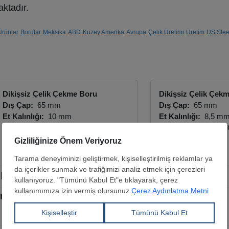
aktadır.
Ürünler
Borular
Meksika
ABD
Kuzey Amerika
Avrupa
Çelik Üretimi
Üretim
US Stee
Dikişsiz Çelik Çekme Boru
Dikişsiz Çelik Çek
Dış Çap:
65 mm
Dış Çap:
65 mm
Et Kalınlığı:
10 mm
Et Kalınlığı:
8,5 m
ANADOLU ÇELİK BORU
ANADOLU ÇELİK 
Teklifi Gör
Teklifi Gör
r
 iki ayın en yüksek üretim seviyesine ulaştı