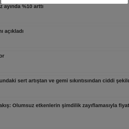
 ayında %10 arttı
ı açıkladı
or
lundaki sert artıştan ve gemi sıkıntısından ciddi şekil
kış: Olumsuz etkenlerin şimdilik zayıflamasıyla fiyat