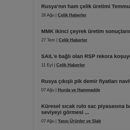
Rusya’nın ham çelik üretimi Temmuz
26 Ağu |
Çelik Haberler
MMK ikinci çeyrek üretim sonuçların
27 Tem |
Çelik Haberler
SAIL'e bağlı olan RSP rekora koşuy
11 Eyl |
Çelik Haberler
Rusya çıkışlı pik demir fiyatları nav
07 Ağu |
Hurda ve Hammadde
Küresel sıcak rulo sac piyasasına ba
seviyeyi görmesi ...
07 Ağu |
Yassı Ürünler ve Slab