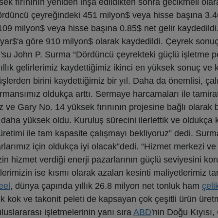
ek fırınının yeniden inşa edildikten sonra gecikmeli olar
dördüncü çeyreğindeki 451 milyon$ veya hisse başına 3.46$
09 milyon$ veya hisse başına 0.85$ net gelir kaydedildi
ilyar$'a göre 910 milyon$ olarak kaydedildi. Çeyrek sonuç
su John P. Surma “Dördüncü çeyrekteki güçlü işletme p
Yıllık gelirlerimiz kaydettiğimiz ikinci en yüksek sonuç ve 
erden birini kaydettiğimiz bir yıl. Daha da önemlisi, çal
ormansımız oldukça arttı. Sermaye harcamaları ile tamira
z ve Gary No. 14 yüksek fırınının projesine bağlı olarak
aha yüksek oldu. Kuruluş sürecini ilerlettik ve oldukça k
etimi ile tam kapasite çalışmayı bekliyoruz” dedi. Surm
larımız için oldukça iyi olacak”dedi. “Hizmet merkezi ve 
in hizmet verdiği enerji pazarlarının güçlü seviyesini ko
rimizin ise kısmı olarak azalan kesinti maliyetlerimiz ta
eel
, dünya çapında yıllık 26.8 milyon net tonluk ham
çeli
jik kok ve takonit peleti de kapsayan çok çeşitli ürün üret
uluslararası işletmelerinin yanı sıra
ABD
'nin Doğu Kıyısı