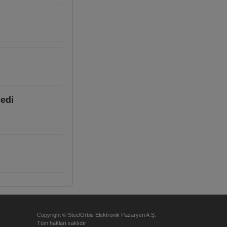
şedi
Copyright © SteelOrbis Elektronik Pazaryeri A.Ş.
Tüm hakları saklıdır