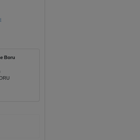
l
me Boru
m
BORU