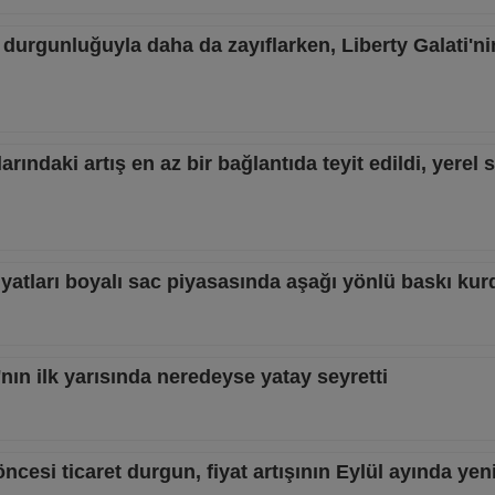
rgunluğuyla daha da zayıflarken, Liberty Galati'nin
arındaki artış en az bir bağlantıda teyit edildi, yerel s
fiyatları boyalı sac piyasasında aşağı yönlü baskı kur
'nın ilk yarısında neredeyse yatay seyretti
öncesi ticaret durgun, fiyat artışının Eylül ayında ye