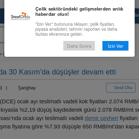
Çelik sektöründeki gelişmelerden anlık
haberdar olun!
Pazaryeri
Çelik Piyasası
Fiyat Tahminler
"İzin Ver" butonuna tıklayın; çelik fiyatları,
piyasa analizleri, tahmin raporları ve daha
fazlası ekranınıza gelsin.
Daha Sonra
İzin Ver
 Çin...
ında 30 Kasım’da düşüşler devam etti
+3) |
Şanghay
Sesli Oku
DCE) ocak ayı teslimatlı vadeli kok fiyatları 2.074 RMB
na kıyasla %2,19 düşüş kaydederek günü 2.078 RMB/mt s
ası’nda ocak ayı teslimatlı vadeli
demir cevheri
fiyatları
aşma fiyatına göre %7,93 düşüşle 650 RMB/mt’dan kapa