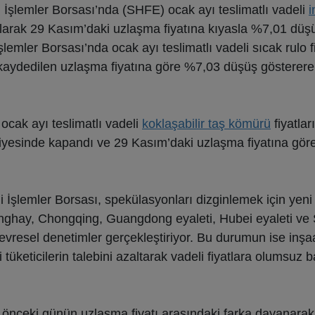
 İşlemler Borsası’nda (SHFE) ocak ayı teslimatlı vadeli
i
arak 29 Kasım’daki uzlaşma fiyatına kıyasla %7,01 düş
ler Borsası’nda ocak ayı teslimatlı vadeli sıcak rulo fi
kaydedilen uzlaşma fiyatına göre %7,03 düşüş gösterere
cak ayı teslimatlı vadeli
koklaşabilir taş kömürü
fiyatla
iyesinde kapandı ve 29 Kasım’daki uzlaşma fiyatına gö
 İşlemler Borsası, spekülasyonları dizginlemek için yen
anghay, Chongqing, Guangdong eyaleti, Hubei eyaleti ve
resel denetimler gerçekleştiriyor. Bu durumun ise inşa
ai tüketicilerin talebini azaltarak vadeli fiyatlara olumsuz
e önceki günün uzlaşma fiyatı arasındaki farka dayanarak 