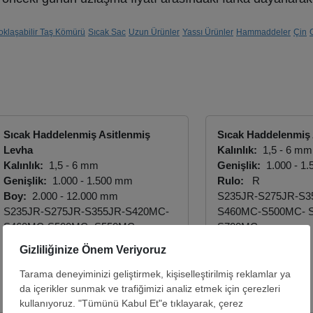
oklaşabilir Taş Kömürü
Sıcak Sac
Uzun Ürünler
Yassı Ürünler
Hammaddeler
Çin
Sıcak Haddelenmiş Asitlenmiş
Sıcak Haddelenmiş 
Levha
Kalınlık:
1,5 - 6 mm
Kalınlık:
1,5 - 6 mm
Genişlik:
1.000 - 1
Genişlik:
1.000 - 1.500 mm
Rulo:
R
Boy:
2.000 - 12.000 mm
S235JR-S275JR-S3
S235JR-S275JR-S355JR-S420MC-
S460MC-S500MC- 
S460MC-S500MC- S550MC-
S700MC
S700MC
YEK STEEL DEMIR 
YEK STEEL DEMIR CELIK A.S
Teklifi Gör
Teklifi Gör