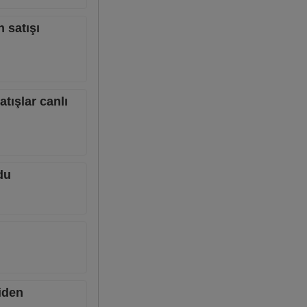
 satışı
atışlar canlı
du
niden