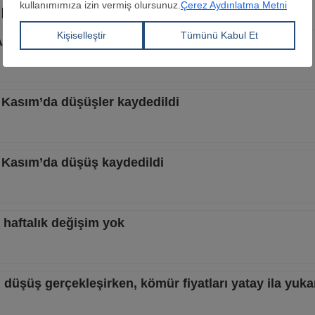
r
ralık’ta artışlar kaydedildi
9 Kasım’da düşüşler kaydedildi
5 Kasım’da düşüş kaydedildi
a haftalık değişim yok
 düşüş gerçekleşirken, kömür fiyatları yatay ila yuka