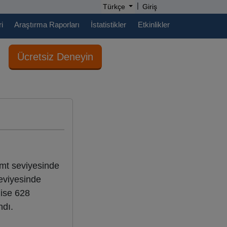
|
Türkçe
Giriş
i
Araştırma Raporları
İstatistikler
Etkinlikler
Ücretsiz Deneyin
/mt seviyesinde
eviyesinde
 ise 628
ndı.