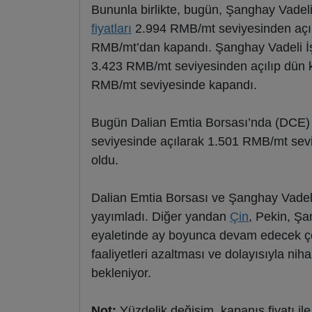
Bununla birlikte, bugün, Şanghay Vadeli
fiyatları
2.994 RMB/mt seviyesinden açıl
RMB/mt’dan kapandı. Şanghay Vadeli İşlem
3.423 RMB/mt seviyesinden açılıp dün 
RMB/mt seviyesinde kapandı.
Bugün Dalian Emtia Borsası’nda (DCE) o
seviyesinde açılarak 1.501 RMB/mt sev
oldu.
Dalian Emtia Borsası ve Şanghay Vadeli
yayımladı. Diğer yandan
Çin
, Pekin, Ş
eyaletinde ay boyunca devam edecek çev
faaliyetleri azaltması ve dolayısıyla nih
bekleniyor.
Not:
Yüzdelik değişim, kapanış fiyatı il