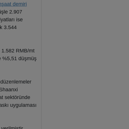
nşaat demiri
üşle 2.907
yatları ise
k 3.544
rı 1.582 RMB/mt
re %5,51 düşmüş
i düzenlemeler
 Shaanxi
at sektöründe
 baskı uygulaması
verilmiştir