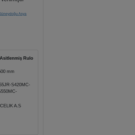
Güneydoğu Asya
Asitlenmiş Rulo
.500 mm
55JR-S420MC-
S550MC-
CELIK A.S