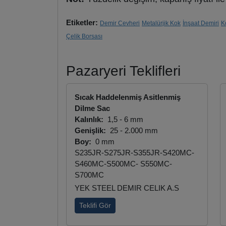
Etiketler:
Demir Cevheri
Metalürjik Kok
İnşaat Demiri
K
Çelik Borsası
Pazaryeri Teklifleri
Sıcak Haddelenmiş Asitlenmiş
Dilme Sac
Kalınlık:
1,5 - 6 mm
Genişlik:
25 - 2.000 mm
Boy:
0 mm
S235JR-S275JR-S355JR-S420MC-
S460MC-S500MC- S550MC-
S700MC
YEK STEEL DEMIR CELIK A.S
Teklifi Gör