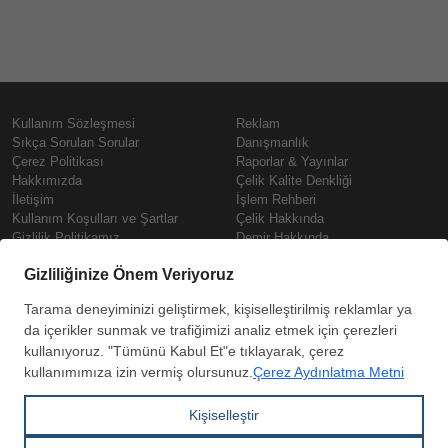
Kullanım Sözleşmesi
Reklam
Sıkça Sorulan Sorular
Danışmanlık
Çerez Politikası
Raporlar & Yayınlar
Hakkımızda
Çelik Kalite Denkliği
İletişim
İşlem Rehberi
Kullanım Koşulları ve Şartlar
Çelik Hakkında
Gizlilik Politikamız
Demir Hakkında
KVKK
Prime
Çelik Fiyatları
Copyright © SteelOrbis Elektronik
Pazaryeri A.Ş.
Demir Fiyatları
Tüm hakları saklıdır
Güncel Hurda Fiyatları
Filmaşin Fiyatları
HRC Fiyatları
Abone
Kredi Kartı ile
Boyalı Rulo Sac Fiyatları
ol
Ödeme
Kutu Profil Fiyatları