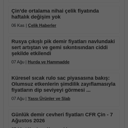
Çin’de ortalama nihai çelik fiyatında
haftalık değişim yok
06 Kas |
Çelik Haberler
Rusya çıkışlı pik demir fiyatları navlundaki
sert artıştan ve gemi sıkıntısından ciddi
şekilde etkilendi
07 Ağu |
Hurda ve Hammadde
Küresel sıcak rulo sac piyasasına bakış:
Olumsuz etkenlerin şimdilik zayıflamasıyla
fiyatların dip seviyeyi görmesi ...
07 Ağu |
Yassı Ürünler ve Slab
Günlük demir cevheri fiyatları CFR Çin - 7
Ağustos 2026