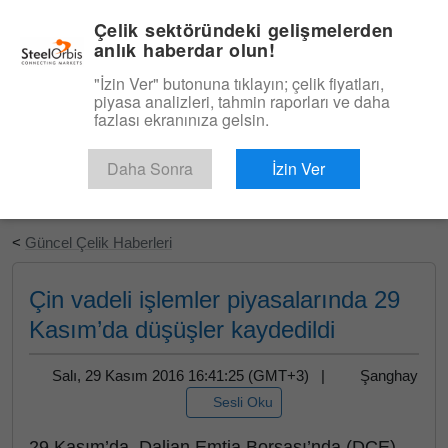
|
Türkçe
Giriş
Çelik sektöründeki gelişmelerden
anlık haberdar olun!
Menü
"İzin Ver" butonuna tıklayın; çelik fiyatları,
piyasa analizleri, tahmin raporları ve daha
fazlası ekranınıza gelsin.
Daha Sonra
İzin Ver
Ücretsiz Deneyin
<
Güncel Çelik Haberleri
Çin vadeli işlemler piyasalarında 29
Kasım’da düşüşler kaydedildi
Salı, 29 Kasım 2016 16:41:25 (GMT+3) |
Şanghay
Sesli Oku
29 Kasım’da, Dalian Emtia Borsası’nda (DCE)