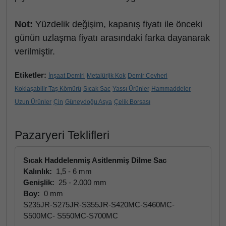
Not:
Yüzdelik değişim, kapanış fiyatı ile önceki
günün uzlaşma fiyatı arasındaki farka dayanarak
verilmiştir.
Etiketler:
İnşaat Demiri
Metalürjik Kok
Demir Cevheri
Koklaşabilir Taş Kömürü
Sıcak Sac
Yassı Ürünler
Hammaddeler
Uzun Ürünler
Çin
Güneydoğu Asya
Çelik Borsası
Pazaryeri Teklifleri
Sıcak Haddelenmiş Asitlenmiş Dilme Sac
Kalınlık:
1,5 - 6 mm
Genişlik:
25 - 2.000 mm
Boy:
0 mm
S235JR-S275JR-S355JR-S420MC-S460MC-
S500MC- S550MC-S700MC