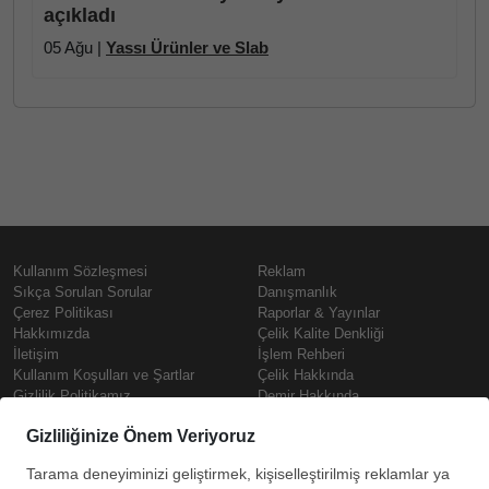
açıkladı
05 Ağu |
Yassı Ürünler ve Slab
Kullanım Sözleşmesi
Reklam
Sıkça Sorulan Sorular
Danışmanlık
Çerez Politikası
Raporlar & Yayınlar
Hakkımızda
Çelik Kalite Denkliği
İletişim
İşlem Rehberi
Kullanım Koşulları ve Şartlar
Çelik Hakkında
Gizlilik Politikamız
Demir Hakkında
KVKK
Prime