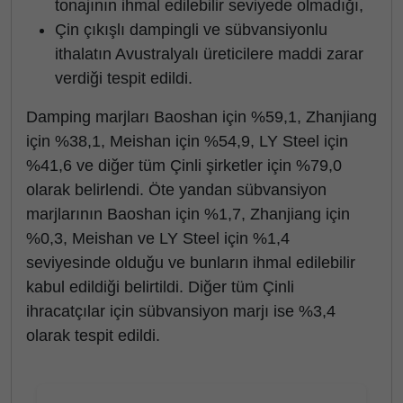
tonajının ihmal edilebilir seviyede olmadığı,
Çin çıkışlı dampingli ve sübvansiyonlu
ithalatın Avustralyalı üreticilere maddi zarar
verdiği tespit edildi.
Damping marjları Baoshan için %59,1, Zhanjiang
için %38,1, Meishan için %54,9, LY Steel için
%41,6 ve diğer tüm Çinli şirketler için %79,0
olarak belirlendi. Öte yandan sübvansiyon
marjlarının Baoshan için %1,7, Zhanjiang için
%0,3, Meishan ve LY Steel için %1,4
seviyesinde olduğu ve bunların ihmal edilebilir
kabul edildiği belirtildi. Diğer tüm Çinli
ihracatçılar için sübvansiyon marjı ise %3,4
olarak tespit edildi.