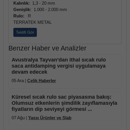
Kalınlık:
1,3 - 20 mm
Genişlik:
1.000 - 2.000 mm
Rulo:
R
TERRATEK METAL
Teklifi Gör
Benzer Haber ve Analizler
Avustralya Tayvan’dan ithal sıcak rulo
saca antidamping vergisi uygulamaya
devam edecek
05 Ara |
Çelik Haberler
Küresel sıcak rulo sac piyasasına bakış:
Olumsuz etkenlerin şimdilik zayıflamasıyla
fiyatların dip seviyeyi görmesi ...
07 Ağu |
Yassı Ürünler ve Slab