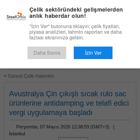
|
Türkçe
Giriş
Çelik sektöründeki gelişmelerden
anlık haberdar olun!
Menü
"İzin Ver" butonuna tıklayın; çelik fiyatları,
piyasa analizleri, tahmin raporları ve daha
fazlası ekranınıza gelsin.
Daha Sonra
İzin Ver
Ücretsiz Deneyin
<
Güncel Çelik Haberleri
Avustralya Çin çıkışlı sıcak rulo sac
ürünlerine antidamping ve telafi edici
vergi uygulamaya başladı
Perşembe, 07 Mayıs 2026 12:38:59 (GMT+3) |
İstanbul