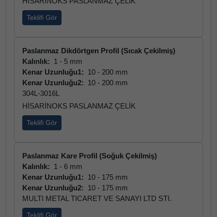
HİSARİNOKS PASLANMAZ ÇELİK
Teklifi Gör
Paslanmaz Dikdörtgen Profil (Sıcak Çekilmiş)
Kalınlık:
1 - 5 mm
Kenar Uzunluğu1:
10 - 200 mm
Kenar Uzunluğu2:
10 - 200 mm
304L-3016L
HİSARİNOKS PASLANMAZ ÇELİK
Teklifi Gör
Paslanmaz Kare Profil (Soğuk Çekilmiş)
Kalınlık:
1 - 6 mm
Kenar Uzunluğu1:
10 - 175 mm
Kenar Uzunluğu2:
10 - 175 mm
MULTI METAL TICARET VE SANAYI LTD STI.
Teklifi Gör