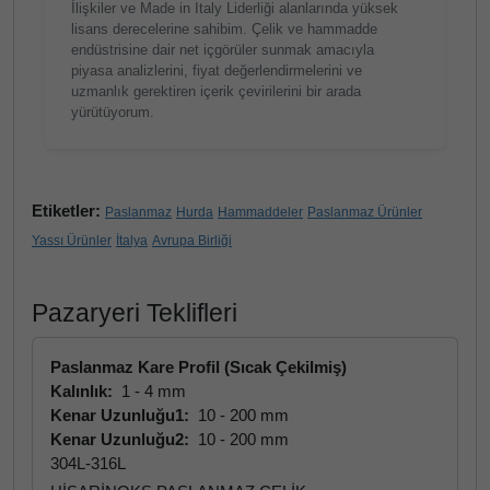
İlişkiler ve Made in Italy Liderliği alanlarında yüksek
lisans derecelerine sahibim. Çelik ve hammadde
endüstrisine dair net içgörüler sunmak amacıyla
piyasa analizlerini, fiyat değerlendirmelerini ve
uzmanlık gerektiren içerik çevirilerini bir arada
yürütüyorum.
Etiketler:
Paslanmaz
Hurda
Hammaddeler
Paslanmaz Ürünler
Yassı Ürünler
İtalya
Avrupa Birliği
Pazaryeri Teklifleri
Paslanmaz Kare Profil (Sıcak Çekilmiş)
Kalınlık:
1 - 4 mm
Kenar Uzunluğu1:
10 - 200 mm
Kenar Uzunluğu2:
10 - 200 mm
304L-316L