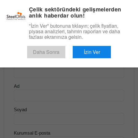
|
Türkçe
Giriş
Çelik sektöründeki gelişmelerden
anlık haberdar olun!
Menü
"İzin Ver" butonuna tıklayın; çelik fiyatları,
piyasa analizleri, tahmin raporları ve daha
<
Yassı Ürünler ve Slab
fazlası ekranınıza gelsin.
Ücretsiz Deneyin
Daha Sonra
İzin Ver
Şirket Adı
Ad
Soyad
Kurumsal E-posta