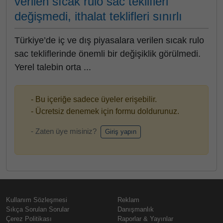
verilen sıcak rulo sac teklifleri
değişmedi, ithalat teklifleri sınırlı
Türkiye’de iç ve dış piyasalara verilen sıcak rulo
sac tekliflerinde önemli bir değişiklik görülmedi.
Yerel talebin orta ...
- Bu içeriğe sadece üyeler erişebilir.
- Ücretsiz denemek için formu doldurunuz.
- Zaten üye misiniz?
Giriş yapın
Kullanım Sözleşmesi
Reklam
Sıkça Sorulan Sorular
Danışmanlık
Çerez Politikası
Raporlar & Yayınlar