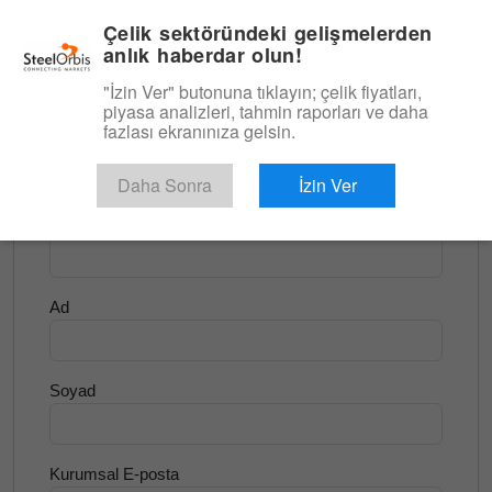
|
Türkçe
Giriş
Çelik sektöründeki gelişmelerden
anlık haberdar olun!
Menü
"İzin Ver" butonuna tıklayın; çelik fiyatları,
piyasa analizleri, tahmin raporları ve daha
<
Yassı Ürünler ve Slab
fazlası ekranınıza gelsin.
Ücretsiz Deneyin
Daha Sonra
İzin Ver
Şirket Adı
Ad
Soyad
Kurumsal E-posta