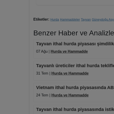
Etiketler:
Hurda
Hammaddeler
Tayvan
Güneydoğu Asy
Benzer Haber ve Analizle
Tayvan ithal hurda piyasası şimdilik
07 Ağu |
Hurda ve Hammadde
Tayvanlı üreticiler ithal hurda tekl
31 Tem |
Hurda ve Hammadde
Vietnam ithal hurda piyasasında ABD'n
24 Tem |
Hurda ve Hammadde
Tayvan ithal hurda piyasasında istik