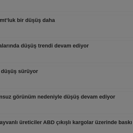
/mt’luk bir düşüş daha
salarında düşüş trendi devam ediyor
ki düşüş sürüyor
umsuz görünüm nedeniyle düşüş devam ediyor
yvanlı üreticiler ABD çıkışlı kargolar üzerinde bask