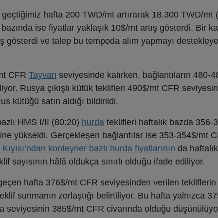
ını geçtiğimiz hafta 200 TWD/mt artırarak 18.300 TWD/mt 
 bazında ise fiyatlar yaklaşık 10$/mt artış gösterdi. Bir k
tış gösterdi ve talep bu tempoda alım yapmayı destekley
$/mt CFR
Tayvan
seviyesinde kalırken, bağlantıların 480
liyor. Rusya çıkışlı kütük teklifleri 490$/mt CFR seviyes
s kütüğü satın aldığı bildirildi.
bazlı HMS I/II (80:20)
hurda
teklifleri haftalık bazda 35
ne yükseldi. Gerçekleşen bağlantılar ise 353-354$/mt 
Kıyısı’ndan konteyner bazlı hurda fiyatlarının
da haftalı
klif sayısının hâlâ oldukça sınırlı olduğu ifade ediliyor.
geçen hafta 376$/mt CFR seviyesinden verilen tekliflerin
eklif sunmanın zorlaştığı belirtiliyor. Bu hafta yalnızca 
yasa seviyesinin 385$/mt CFR civarında olduğu düşünülüy