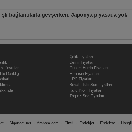
ışlı bağlantılarla gevşerken, Japonya piyasada yok
Çelik Fiyatları
nlık
Demir Fiyatları
 & Yayınlar
Güncel Hurda Fiyatları
lite Denkliği
Filmaşin Fiyatları
ehberi
HRC Fiyatları
akkında
Boyalı Rulo Sac Fiyatları
akkında
Kutu Profil Fiyatları
Trapez Sac Fiyatları
net
-
Sigortam.net
-
Arabam.com
-
Cimri
-
Emlakjet
-
Endeksa
-
Hangi