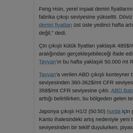
Feng Hsin, yerel inşaat demiri fiyatlar
fabrika çıkışı seviyesine yükseltti. Döviz
demiri fiyatları
üst üste yedinci hafta ar
değil,” dedi.
Çin çıkışlı kütük fiyatları yaklaşık 485
aralığından gerçekleşebileceği ifade edi
Tayvan
’ın bu hafta yaklaşık 50.000 mt Ru
Tayvan
’a verilen ABD çıkışlı konteyner 
seviyesinden 360-362$/mt CFR seviyesi
358$/mt CFR seviyesine çıktı.
ABD Batı 
arttığı belirtilirken, bu bölgeden gelen te
Japonya çıkışlı H1/2 (50:50)
hurda
için 
Kanto ihalesindeki artış nedeniyle yeni t
seviyesinden bir teklif duyulurken, pi