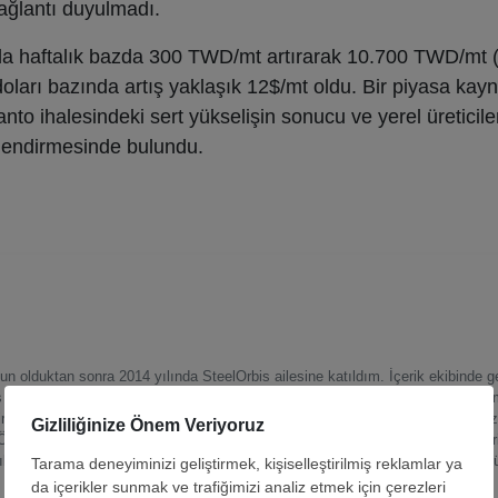
bağlantı duyulmadı.
ı da haftalık bazda 300 TWD/mt artırarak 10.700 TWD/mt 
oları bazında artış yaklaşık 12$/mt oldu. Bir piyasa kayn
anto ihalesindeki sert yükselişin sonucu ve yerel üreticil
rlendirmesinde bulundu.
n olduktan sonra 2014 yılında SteelOrbis ailesine katıldım. İçerik ekibinde ge
iş yaptım ve şu anda Hurda Piyasası Analizi Müdürü olarak görev yapmaktayım
meleri, pazar analizleri ve fiyat tahmini süreçlerini yönetiyor; uluslararası paz
llikle küresel hurda ticaret akışlarını, fiyat dinamiklerini, arz-talep dengele
ıklaşan çelik sektöründe doğru adımlar atmasını sağlayacak veri odaklı içgö