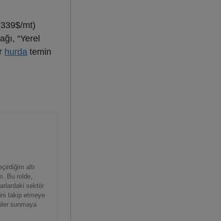
(339$/mt)
ağı, “Yerel
er
hurda
temin
çirdiğim altı
. Bu rolde,
arlardaki sektör
rini takip etmeye
rüler sunmaya