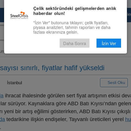
Çelik sektöründeki gelişmelerden anlık
haberdar olun!
Pazaryeri
Çelik Piyasası
Fiyat Tahminler
"İzin Ver" butonuna tıklayın; çelik fiyatları,
piyasa analizleri, tahmin raporları ve daha
fazlası ekranınıza gelsin.
Daha Sonra
İzin Ver
urda ve Hammadde
> Tayvan’da...
sayısı sınırlı, fiyatlar hafif yükseldi
|
İstanbul
Sesli Oku
da
ihracat ihalesinde görülen sert fiyat artışının etkisi d
ıntılar sürüyor. Kaynaklara göre ABD Batı Kıyısı’ndan gelen 
rı yeni bir artış eğilimi gösterirken, ABD Batı Kıyısı çıkışlı
da
tedarikine ilişkin endişeler, Tayvanlı üreticileri yerel
hu
.