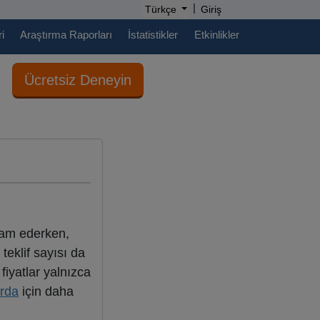
|
Türkçe
Giriş
i
Araştırma Raporları
İstatistikler
Etkinlikler
Ücretsiz Deneyin
evam ederken,
teklif sayısı da
 fiyatlar yalnızca
rda
için daha