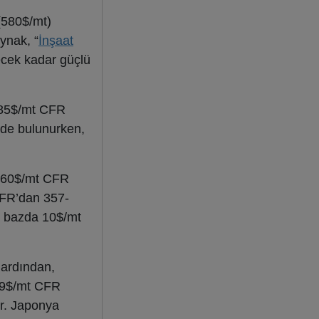
(580$/mt)
aynak, “
İnşaat
ecek kadar güçlü
-485$/mt CFR
inde bulunurken,
6-360$/mt CFR
CFR’dan 357-
k bazda 10$/mt
 ardından,
379$/mt CFR
or. Japonya