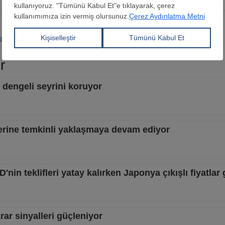
a
Çelik Üretimi
r
 dengeli seyrini koruyor
iflerine temkinli yaklaşmaya devam ediyor
in teklifleri yatay kalırken Japonya çıkışlı fiyatlar 
rar sinyalleri güçleniyor