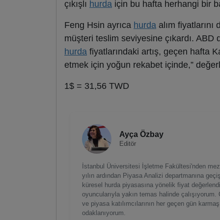
çıkışlı
hurda
için bu hafta herhangi bir 
Feng Hsin ayrıca
hurda
alım fiyatların
müşteri teslim seviyesine çıkardı. ABD d
hurda
fiyatlarındaki artış, geçen hafta K
etmek için yoğun rekabet içinde,” değe
1$ = 31,56 TWD
Ayça Özbay
Editör
İstanbul Üniversitesi İşletme Fakültesi'nden mezu
yılın ardından Piyasa Analizi departmanına geç
küresel hurda piyasasına yönelik fiyat değerlendir
oyuncularıyla yakın temas halinde çalışıyorum. Öze
ve piyasa katılımcılarının her geçen gün karmaş
odaklanıyorum.