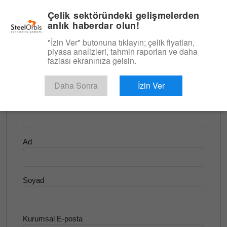
|
Türkçe
Giriş
Çelik sektöründeki gelişmelerden
anlık haberdar olun!
Menü
"İzin Ver" butonuna tıklayın; çelik fiyatları,
piyasa analizleri, tahmin raporları ve daha
<
Hurda ve Hammadde
fazlası ekranınıza gelsin.
Ücretsiz Deneyin
Daha Sonra
İzin Ver
Şirket Adı
Ad
Soyad
Kurumsal E-posta