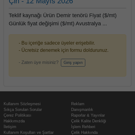
Çin - 12 Mayıs 2026
Teklif kaynağı Ürün Demir tenörü Fiyat ($/mt)
Günlük fiyat değişimi ($/mt) Avustralya ...
- Bu içeriğe sadece üyeler erişebilir.
- Ücretsiz denemek için formu doldurunuz.
- Zaten üye misiniz?
Giriş yapın
Kullanım Sözleşmesi
Reklam
Sıkça Sorulan Sorular
Danışmanlık
Çerez Politikası
Raporlar & Yayınlar
Hakkımızda
Çelik Kalite Denkliği
İletişim
İşlem Rehberi
Kullanım Koşulları ve Şartlar
Çelik Hakkında