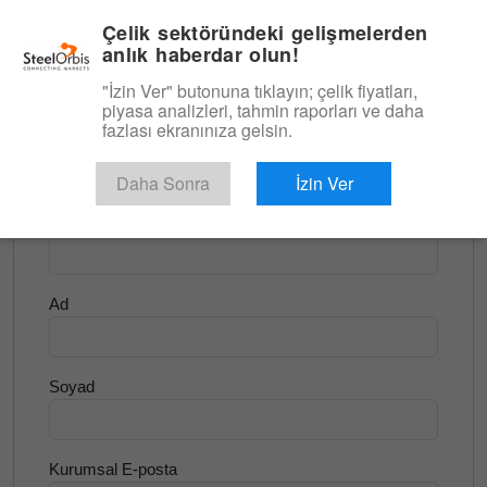
|
Türkçe
Giriş
Çelik sektöründeki gelişmelerden
anlık haberdar olun!
Menü
"İzin Ver" butonuna tıklayın; çelik fiyatları,
piyasa analizleri, tahmin raporları ve daha
<
Hurda ve Hammadde
fazlası ekranınıza gelsin.
Ücretsiz Deneyin
Daha Sonra
İzin Ver
Şirket Adı
Ad
Soyad
Kurumsal E-posta