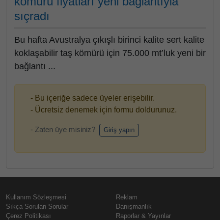
kömürü fiyatları yeni bağlantıyla
sıçradı
Bu hafta Avustralya çıkışlı birinci kalite sert kalite
koklaşabilir taş kömürü için 75.000 mt’luk yeni bir
bağlantı ...
- Bu içeriğe sadece üyeler erişebilir.
- Ücretsiz denemek için formu doldurunuz.
- Zaten üye misiniz?
Giriş yapın
Kullanım Sözleşmesi
Reklam
Sıkça Sorulan Sorular
Danışmanlık
Çerez Politikası
Raporlar & Yayınlar