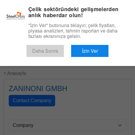
|
Türkçe
Giriş
Çelik sektöründeki gelişmelerden
anlık haberdar olun!
Menü
"İzin Ver" butonuna tıklayın; çelik fiyatları,
piyasa analizleri, tahmin raporları ve daha
fazlası ekranınıza gelsin.
Daha Sonra
İzin Ver
Ücretsiz Deneyin
< Anasayfa
ZANINONI GMBH