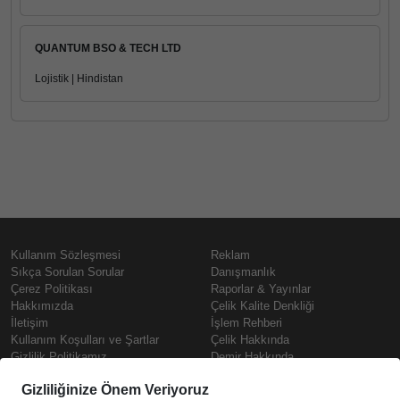
QUANTUM BSO & TECH LTD
Lojistik | Hindistan
Kullanım Sözleşmesi
Reklam
Sıkça Sorulan Sorular
Danışmanlık
Çerez Politikası
Raporlar & Yayınlar
Hakkımızda
Çelik Kalite Denkliği
İletişim
İşlem Rehberi
Kullanım Koşulları ve Şartlar
Çelik Hakkında
Gizlilik Politikamız
Demir Hakkında
KVKK
Prime