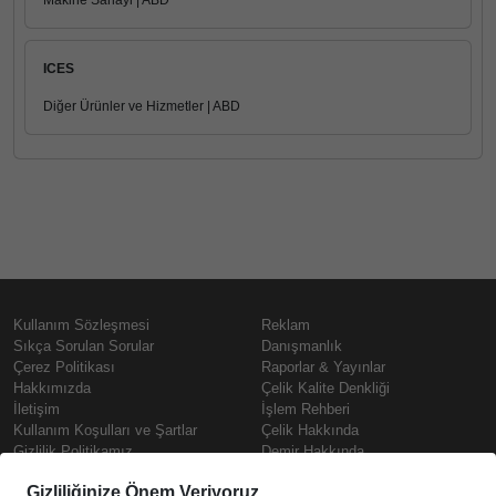
Makine Sanayi | ABD
ICES
Diğer Ürünler ve Hizmetler | ABD
Kullanım Sözleşmesi
Reklam
Sıkça Sorulan Sorular
Danışmanlık
Çerez Politikası
Raporlar & Yayınlar
Hakkımızda
Çelik Kalite Denkliği
İletişim
İşlem Rehberi
Kullanım Koşulları ve Şartlar
Çelik Hakkında
Gizlilik Politikamız
Demir Hakkında
KVKK
Prime