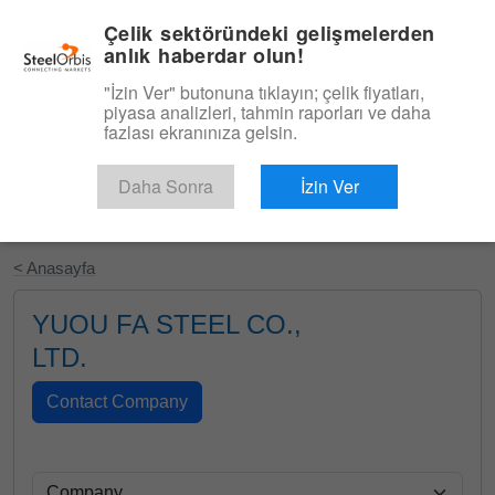
|
Türkçe
Giriş
Çelik sektöründeki gelişmelerden
anlık haberdar olun!
Menü
"İzin Ver" butonuna tıklayın; çelik fiyatları,
piyasa analizleri, tahmin raporları ve daha
fazlası ekranınıza gelsin.
Daha Sonra
İzin Ver
Ücretsiz Deneyin
< Anasayfa
YUOU FA STEEL CO.,
LTD.