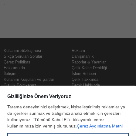
Kullanım Sözleşmesi
Reklam
Sıkça Sorulan Sorular
Danışmanlık
Çerez Politikası
Raporlar & Yayınlar
Hakkımızda
Çelik Kalite Denkliği
İletişim
İşlem Rehberi
Kullanım Koşulları ve Şartlar
Çelik Hakkında
Gizlilik Politikamız
Demir Hakkında
KVKK
Prime
Çelik Fiyatları
Copyright © SteelOrbis Elektronik
Pazaryeri A.Ş.
Demir Fiyatları
Tüm hakları saklıdır
Güncel Hurda Fiyatları
Filmaşin Fiyatları
HRC Fiyatları
Abone
Kredi Kartı ile