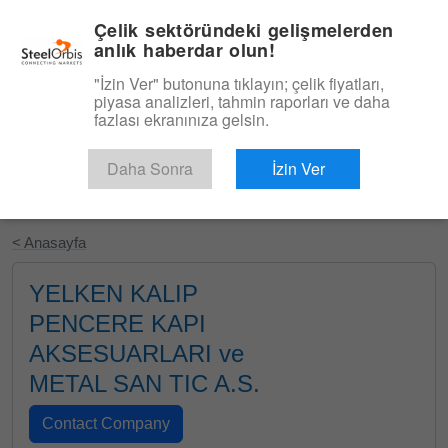
|
Türkçe
Giriş
Çelik sektöründeki gelişmelerden
anlık haberdar olun!
Menü
"İzin Ver" butonuna tıklayın; çelik fiyatları,
piyasa analizleri, tahmin raporları ve daha
fazlası ekranınıza gelsin.
Daha Sonra
İzin Ver
Ücretsiz Deneyin
< Anasayfa
YELKEN KALIP
PENCERE KAPI
AKSESUARLARI ve
METAL SAN TIC A.S.