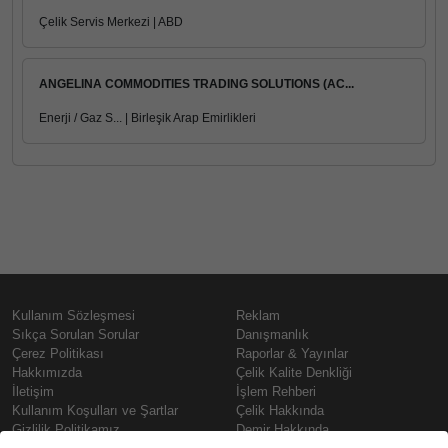
Çelik Servis Merkezi | ABD
ANGELINA COMMODITIES TRADING SOLUTIONS (AC...
Enerji / Gaz S... | Birleşik Arap Emirlikleri
Kullanım Sözleşmesi
Reklam
Sıkça Sorulan Sorular
Danışmanlık
Çerez Politikası
Raporlar & Yayınlar
Hakkımızda
Çelik Kalite Denkliği
İletişim
İşlem Rehberi
Kullanım Koşulları ve Şartlar
Çelik Hakkında
Gizlilik Politikamız
Demir Hakkında