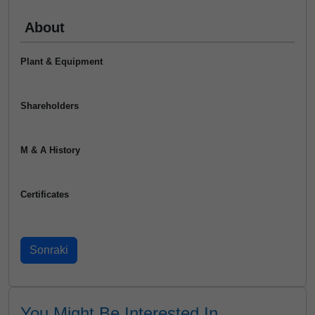
About
Plant & Equipment
Shareholders
M & A History
Certificates
You Might Be Interested In