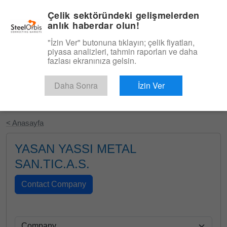
|
Türkçe
Giriş
Çelik sektöründeki gelişmelerden
anlık haberdar olun!
Menü
"İzin Ver" butonuna tıklayın; çelik fiyatları,
piyasa analizleri, tahmin raporları ve daha
fazlası ekranınıza gelsin.
Daha Sonra
İzin Ver
Ücretsiz Deneyin
< Anasayfa
YASAN YASSI METAL
SAN.TIC.A.S.