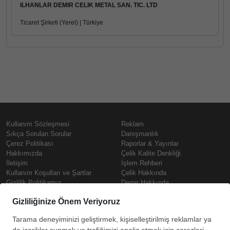
ILHANLAR DEMIR CELIK METAL SAN. TIC. LTD
Ticaret Şirketi (Yerel) | Türkiye
Kullanım Sözleşmesi
Reklam
Sıkça Sorulan Sorular
Danışmanlık
Çerez Politikası
Raporlar & Yayınlar
Hakkımızda
Çelik Kalite Denkliği
İletişim
İşlem Rehberi
Kullanım Koşulları ve Şartlar
Çelik Hakkında
Gizlilik Politikamız
Demir Hakkında
KVKK
Prime
Çelik Fiyatları
Copyright © SteelOrbis Elektronik