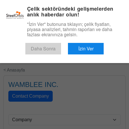
|
Türkçe
Giriş
Çelik sektöründeki gelişmelerden
anlık haberdar olun!
Menü
"İzin Ver" butonuna tıklayın; çelik fiyatları,
piyasa analizleri, tahmin raporları ve daha
fazlası ekranınıza gelsin.
Daha Sonra
İzin Ver
Ücretsiz Deneyin
< Anasayfa
WAMBLEE INC.