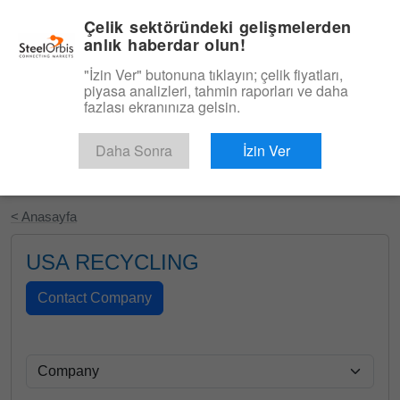
|
Türkçe
Giriş
Çelik sektöründeki gelişmelerden
anlık haberdar olun!
Menü
"İzin Ver" butonuna tıklayın; çelik fiyatları,
piyasa analizleri, tahmin raporları ve daha
fazlası ekranınıza gelsin.
Daha Sonra
İzin Ver
Ücretsiz Deneyin
< Anasayfa
USA RECYCLING