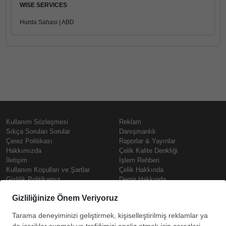
WISE SERVICES
Hurda Sahası | ABD
Kullanım Sözleşmesi
Reklam
Sıkça Sorulan Sorular
Danışmanlık
Çerez Politikası
Raporlar & Yayınlar
Hakkımızda
Çelik Kalite Denkliği
İletişim
İşlem Rehberi
Kullanım Koşulları ve Şartlar
Çelik Hakkında
Gizlilik Politikamız
Demir Hakkında
KVKK
Prime
Çelik Fiyatları
Copyright © SteelOrbis Elektronik