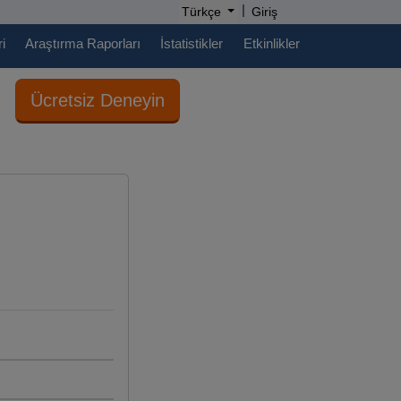
|
Türkçe
Giriş
i
Araştırma Raporları
İstatistikler
Etkinlikler
Ücretsiz Deneyin