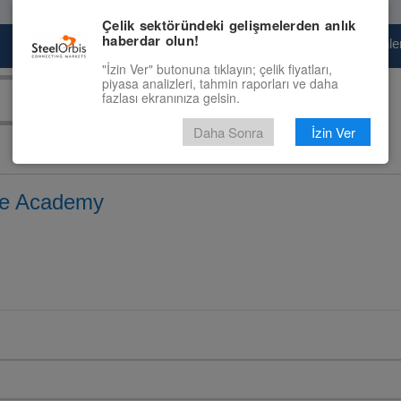
Çelik sektöründeki gelişmelerden anlık
haberdar olun!
Pazaryeri
Çelik Piyasası
Fiyat Tahminler
"İzin Ver" butonuna tıklayın; çelik fiyatları,
piyasa analizleri, tahmin raporları ve daha
fazlası ekranınıza gelsin.
Daha Sonra
İzin Ver
ne Academy