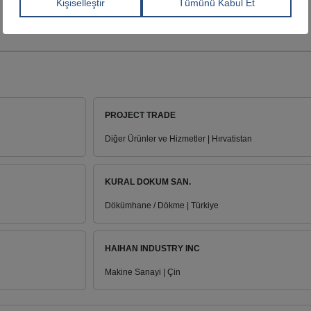
PROJECT TRADE
Diğer Ürünler ve Hizmetler | Hırvatistan
KURAL DOKUM SAN.
Dökümhane / Dökme | Türkiye
HAIHAN INDUSTRY INC
Makine Sanayi | Çin