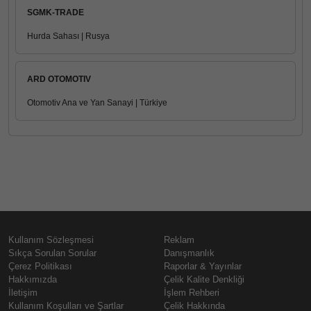
SGMK-TRADE
Hurda Sahası | Rusya
ARD OTOMOTIV
Otomotiv Ana ve Yan Sanayi | Türkiye
Kullanım Sözleşmesi
Reklam
Sıkça Sorulan Sorular
Danışmanlık
Çerez Politikası
Raporlar & Yayınlar
Hakkımızda
Çelik Kalite Denkliği
İletişim
İşlem Rehberi
Kullanım Koşulları ve Şartlar
Çelik Hakkında