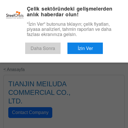
|
Türkçe
Giriş
Çelik sektöründeki gelişmelerden
anlık haberdar olun!
Menü
"İzin Ver" butonuna tıklayın; çelik fiyatları,
piyasa analizleri, tahmin raporları ve daha
fazlası ekranınıza gelsin.
Daha Sonra
İzin Ver
Ücretsiz Deneyin
< Anasayfa
TIANJIN MEILUDA
COMMERCIAL CO.,
LTD.