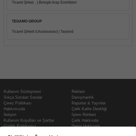
Ticaret Şirket... | Birleşik Arap Emirlikleri
TEGAMO GROUP
Ticaret Şirketi (Uluslararası) | Tayland
Kullanım Sözleşmesi
Reklam
Sıkça Sorulan Sorular
Danışmanlık
Çerez Politikası
Raporlar & Yayınlar
Hakkımızda
Çelik Kalite Denkliği
İletişim
İşlem Rehberi
Kullanım Koşulları ve Şartlar
Çelik Hakkında
Gizlilik Politikamız
Demir Hakkında
KVKK