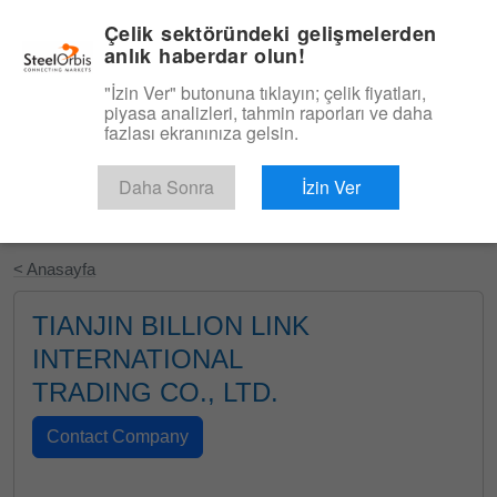
|
Türkçe
Giriş
Çelik sektöründeki gelişmelerden
anlık haberdar olun!
Menü
"İzin Ver" butonuna tıklayın; çelik fiyatları,
piyasa analizleri, tahmin raporları ve daha
fazlası ekranınıza gelsin.
Daha Sonra
İzin Ver
Ücretsiz Deneyin
< Anasayfa
TIANJIN BILLION LINK
INTERNATIONAL
TRADING CO., LTD.