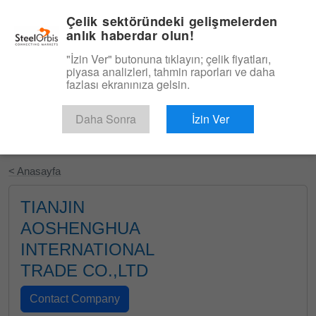
|
Türkçe
Giriş
Çelik sektöründeki gelişmelerden
anlık haberdar olun!
Menü
"İzin Ver" butonuna tıklayın; çelik fiyatları,
piyasa analizleri, tahmin raporları ve daha
fazlası ekranınıza gelsin.
Daha Sonra
İzin Ver
Ücretsiz Deneyin
< Anasayfa
TIANJIN
AOSHENGHUA
INTERNATIONAL
TRADE CO.,LTD