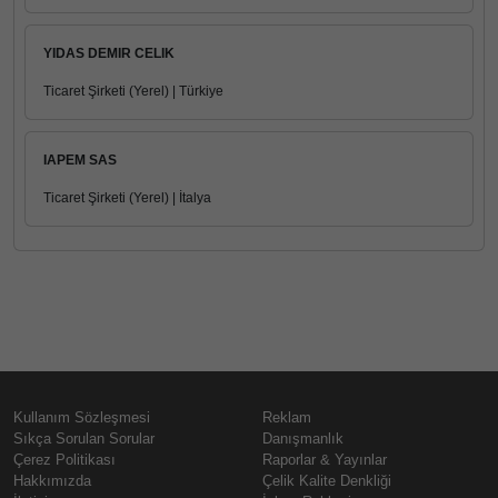
YIDAS DEMIR CELIK
Ticaret Şirketi (Yerel) | Türkiye
IAPEM SAS
Ticaret Şirketi (Yerel) | İtalya
Kullanım Sözleşmesi
Reklam
Sıkça Sorulan Sorular
Danışmanlık
Çerez Politikası
Raporlar & Yayınlar
Hakkımızda
Çelik Kalite Denkliği