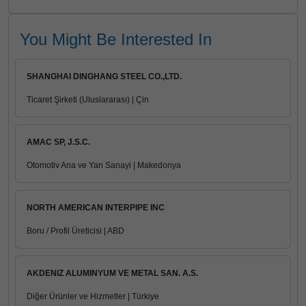
You Might Be Interested In
SHANGHAI DINGHANG STEEL CO.,LTD.
Ticaret Şirketi (Uluslararası) | Çin
AMAC SP, J.S.C.
Otomotiv Ana ve Yan Sanayi | Makedonya
NORTH AMERICAN INTERPIPE INC
Boru / Profil Üreticisi | ABD
AKDENIZ ALUMINYUM VE METAL SAN. A.S.
Diğer Ürünler ve Hizmetler | Türkiye