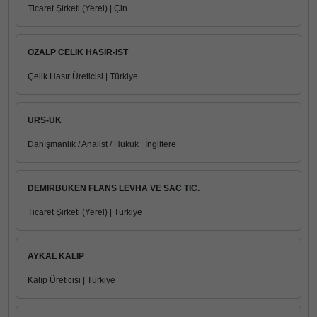
Ticaret Şirketi (Yerel) | Çin
OZALP CELIK HASIR-IST
Çelik Hasır Üreticisi | Türkiye
URS-UK
Danışmanlık / Analist / Hukuk | İngiltere
DEMIRBUKEN FLANS LEVHA VE SAC TIC.
Ticaret Şirketi (Yerel) | Türkiye
AYKAL KALIP
Kalıp Üreticisi | Türkiye