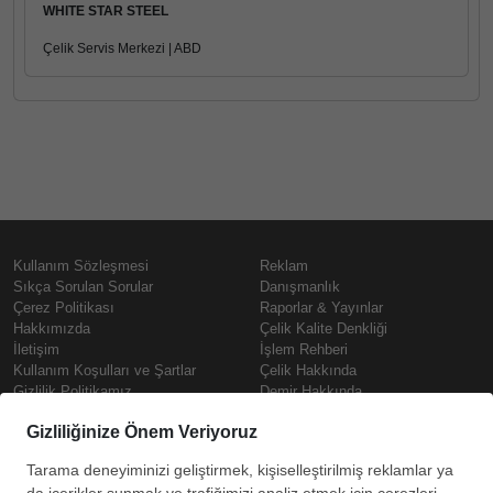
WHITE STAR STEEL
Çelik Servis Merkezi | ABD
Kullanım Sözleşmesi
Reklam
Sıkça Sorulan Sorular
Danışmanlık
Çerez Politikası
Raporlar & Yayınlar
Hakkımızda
Çelik Kalite Denkliği
İletişim
İşlem Rehberi
Kullanım Koşulları ve Şartlar
Çelik Hakkında
Gizlilik Politikamız
Demir Hakkında
KVKK
Prime
Çelik Fiyatları
Copyright © SteelOrbis Elektronik