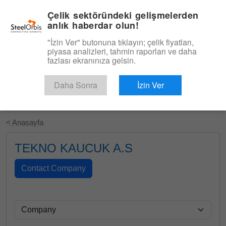
|
Türkçe
Giriş
Çelik sektöründeki gelişmelerden
anlık haberdar olun!
Menü
"İzin Ver" butonuna tıklayın; çelik fiyatları,
piyasa analizleri, tahmin raporları ve daha
fazlası ekranınıza gelsin.
Daha Sonra
İzin Ver
Ücretsiz Deneyin
< Anasayfa
TEKNO KAUCUK A.S