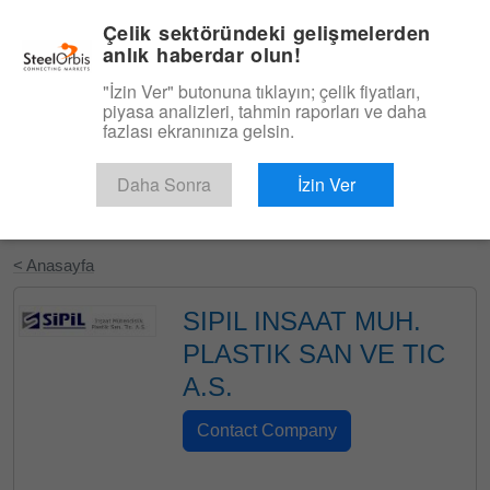
|
Türkçe
Giriş
Çelik sektöründeki gelişmelerden
anlık haberdar olun!
Menü
"İzin Ver" butonuna tıklayın; çelik fiyatları,
piyasa analizleri, tahmin raporları ve daha
fazlası ekranınıza gelsin.
Daha Sonra
İzin Ver
Ücretsiz Deneyin
< Anasayfa
SIPIL INSAAT MUH.
PLASTIK SAN VE TIC
A.S.