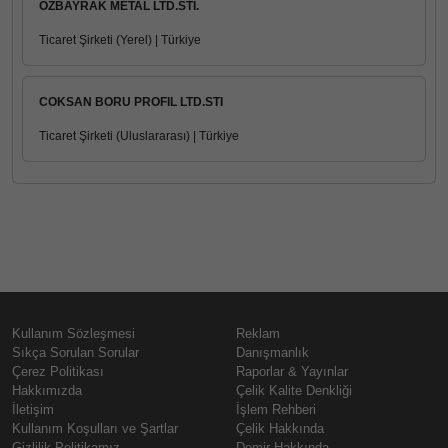
OZBAYRAK METAL LTD.STI.
Ticaret Şirketi (Yerel) | Türkiye
COKSAN BORU PROFIL LTD.STI
Ticaret Şirketi (Uluslararası) | Türkiye
Kullanım Sözleşmesi
Reklam
Sıkça Sorulan Sorular
Danışmanlık
Çerez Politikası
Raporlar & Yayınlar
Hakkımızda
Çelik Kalite Denkliği
İletişim
İşlem Rehberi
Kullanım Koşulları ve Şartlar
Çelik Hakkında
Gizlilik Politikamız
Demir Hakkında