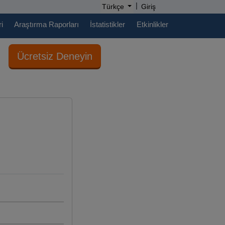
|
Türkçe
Giriş
i
Araştırma Raporları
İstatistikler
Etkinlikler
Ücretsiz Deneyin