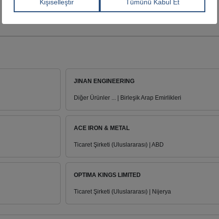
JINAN ENGINEERING
Diğer Ürünler ... | Birleşik Arap Emirlikleri
ACE IRON & METAL
Ticaret Şirketi (Uluslararası) | ABD
OPTIMA KINGS LIMITED
Ticaret Şirketi (Uluslararası) | Nijerya