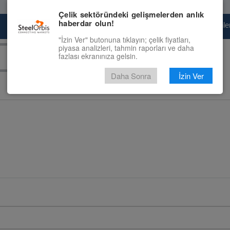
Çelik sektöründeki gelişmelerden anlık
haberdar olun!
Pazaryeri
Çelik Piyasası
Fiyat Tahminler
"İzin Ver" butonuna tıklayın; çelik fiyatları,
piyasa analizleri, tahmin raporları ve daha
fazlası ekranınıza gelsin.
Daha Sonra
İzin Ver