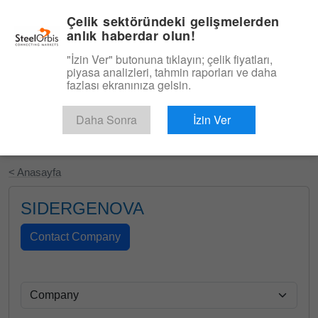
|
Türkçe
Giriş
Çelik sektöründeki gelişmelerden
anlık haberdar olun!
Menü
"İzin Ver" butonuna tıklayın; çelik fiyatları,
piyasa analizleri, tahmin raporları ve daha
fazlası ekranınıza gelsin.
Daha Sonra
İzin Ver
Ücretsiz Deneyin
< Anasayfa
SIDERGENOVA