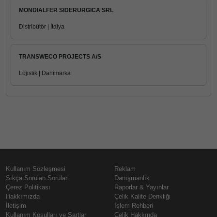
MONDIALFER SIDERURGICA SRL
Distribütör | İtalya
TRANSWECO PROJECTS A/S
Lojistik | Danimarka
Kullanım Sözleşmesi
Reklam
Sıkça Sorulan Sorular
Danışmanlık
Çerez Politikası
Raporlar & Yayınlar
Hakkımızda
Çelik Kalite Denkliği
İletişim
İşlem Rehberi
Kullanım Koşulları ve Şartlar
Çelik Hakkında