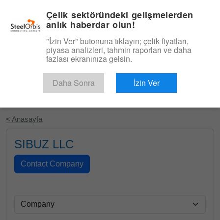
|
Türkçe
Giriş
Çelik sektöründeki gelişmelerden
anlık haberdar olun!
Menü
"İzin Ver" butonuna tıklayın; çelik fiyatları,
piyasa analizleri, tahmin raporları ve daha
fazlası ekranınıza gelsin.
Daha Sonra
İzin Ver
Ücretsiz Deneyin
< Anasayfa
SIBUZ LLC