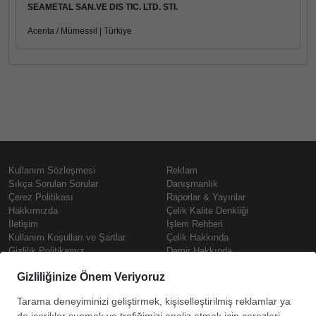
SEAMETAL SAN.VE DIS TIC. LTD. STI.
Acenta / Mümessil | Türkiye
Kullanım Sözleşmesi
Reklam
Sıkça Sorulan Sorular
Danışmanlık
Çerez Politikası
Raporlar & Yayınlar
Hakkımızda
Çelik Kalite Denkliği
İletişim
İşlem Rehberi
Kullanım Koşulları ve Şartlar
Çelik Hakkında
Gizlilik Politikamız
Demir Hakkında
KVKK
Prime
Çelik Fiyatları
Copyright © SteelOrbis Elektronik