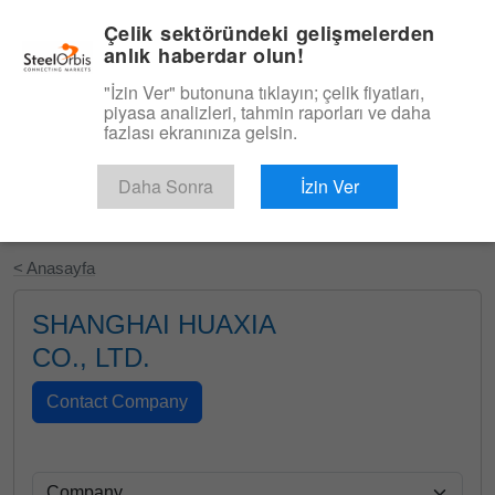
|
Türkçe
Giriş
Çelik sektöründeki gelişmelerden
anlık haberdar olun!
Menü
"İzin Ver" butonuna tıklayın; çelik fiyatları,
piyasa analizleri, tahmin raporları ve daha
fazlası ekranınıza gelsin.
Daha Sonra
İzin Ver
Ücretsiz Deneyin
< Anasayfa
SHANGHAI HUAXIA
CO., LTD.