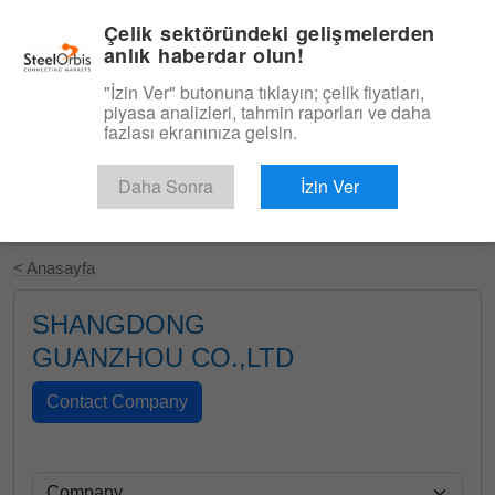
|
Türkçe
Giriş
Çelik sektöründeki gelişmelerden
anlık haberdar olun!
Menü
"İzin Ver" butonuna tıklayın; çelik fiyatları,
piyasa analizleri, tahmin raporları ve daha
fazlası ekranınıza gelsin.
Daha Sonra
İzin Ver
Ücretsiz Deneyin
< Anasayfa
SHANGDONG
GUANZHOU CO.,LTD