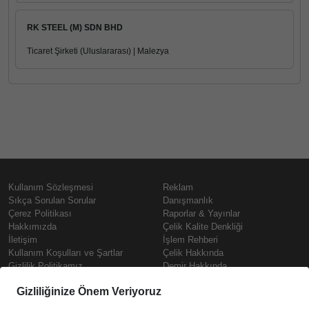
RK STEEL (M) SDN BHD
Ticaret Şirketi (Uluslararası) | Malezya
Kullanım Sözleşmesi
Reklam
Sıkça Sorulan Sorular
Danışmanlık
Çerez Politikası
Raporlar & Yayınlar
Hakkımızda
Çelik Kalite Denkliği
İletişim
İşlem Rehberi
Kullanım Koşulları ve Şartlar
Çelik Hakkında
Gizlilik Politikamız
Demir Hakkında
KVKK
Prime