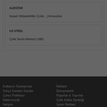
ALBSTAR
İnşaat / Müteahhitlik / Çelik... | Arnavutluk
US STEEL
Çelik Servis Merkezi | ABD
Kullanım Sözleşmesi
Reklam
Sıkça Sorulan Sorular
Danışmanlık
Çerez Politikası
Raporlar & Yayınlar
Hakkımızda
Çelik Kalite Denkliği
İletişim
İşlem Rehberi