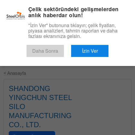
|
Türkçe
Giriş
Çelik sektöründeki gelişmelerden
anlık haberdar olun!
Menü
"İzin Ver" butonuna tıklayın; çelik fiyatları,
piyasa analizleri, tahmin raporları ve daha
fazlası ekranınıza gelsin.
Daha Sonra
İzin Ver
Ücretsiz Deneyin
< Anasayfa
SHANDONG
YINGCHUN STEEL
SILO
MANUFACTURING
CO., LTD.