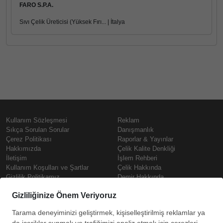
FARO S.P.A.
Sıvı Çelik Üreticisi (Yüksek Fırı... | İtalya
Kullanım Sözleşmesi
Reklam
Sıkça Sorulan Sorular
Danışmanlık
Çerez Politikası
Raporlar & Yayınlar
Hakkımızda
Çelik Kalite Denkliği
İletişim
İşlem Rehberi
Kullanım Koşulları ve Şartlar
Çelik Hakkında
Gizlilik Politikamız
Demir Hakkında
KVKK
Prime
Çelik Fiyatları
Copyright © SteelOrbis Elektronik