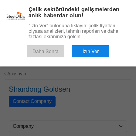
|
Türkçe
Giriş
Çelik sektöründeki gelişmelerden
anlık haberdar olun!
Menü
"İzin Ver" butonuna tıklayın; çelik fiyatları,
piyasa analizleri, tahmin raporları ve daha
fazlası ekranınıza gelsin.
Daha Sonra
İzin Ver
Ücretsiz Deneyin
< Anasayfa
Shandong Goldsen