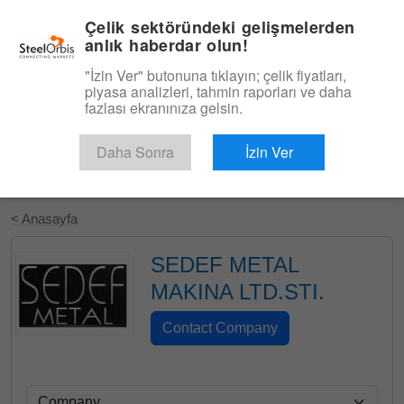
|
Türkçe
Giriş
Çelik sektöründeki gelişmelerden
anlık haberdar olun!
Menü
"İzin Ver" butonuna tıklayın; çelik fiyatları,
piyasa analizleri, tahmin raporları ve daha
fazlası ekranınıza gelsin.
Daha Sonra
İzin Ver
Ücretsiz Deneyin
< Anasayfa
SEDEF METAL
MAKINA LTD.STI.