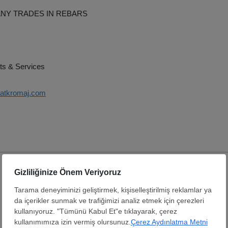
NY TRADES IN REBARS
ts & Services
aatkromaj.com