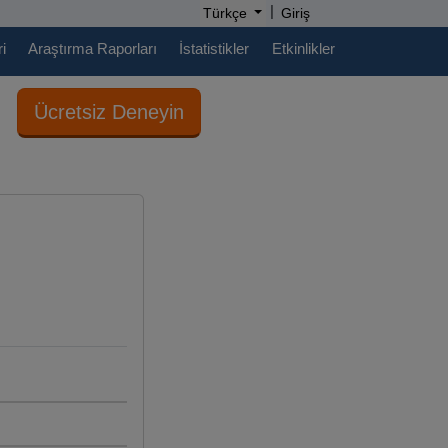
|
Türkçe
Giriş
i
Araştırma Raporları
İstatistikler
Etkinlikler
Ücretsiz Deneyin