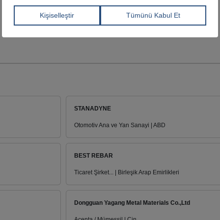
STANADYNE
Otomotiv Ana ve Yan Sanayi | ABD
BEST REBAR
Ticaret Şirket... | Birleşik Arap Emirlikleri
Dongguan Yagang Metal Materials Co.,Ltd
Acenta / Mümessil | Çin