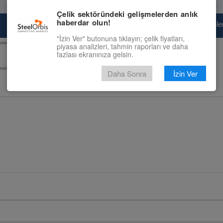
Çelik sektöründeki gelişmelerden anlık
haberdar olun!
Pazaryeri
Çelik Piyasası
Fiyat Tahminler
"İzin Ver" butonuna tıklayın; çelik fiyatları,
piyasa analizleri, tahmin raporları ve daha
fazlası ekranınıza gelsin.
Daha Sonra
İzin Ver