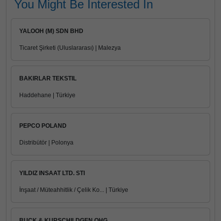
You Might Be Interested In
YALOOH (M) SDN BHD
Ticaret Şirketi (Uluslararası) | Malezya
BAKIRLAR TEKSTIL
Haddehane | Türkiye
PEPCO POLAND
Distribütör | Polonya
YILDIZ INSAAT LTD. STI
İnşaat / Müteahhitlik / Çelik Ko... | Türkiye
BUCK & KURSCHILDGEN OHG