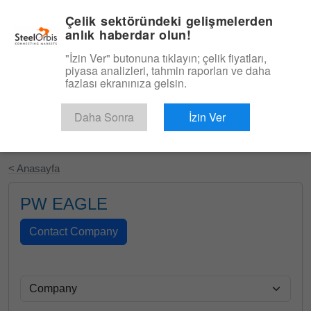
|
Türkçe
Giriş
Çelik sektöründeki gelişmelerden
anlık haberdar olun!
Menü
"İzin Ver" butonuna tıklayın; çelik fiyatları,
piyasa analizleri, tahmin raporları ve daha
fazlası ekranınıza gelsin.
Daha Sonra
İzin Ver
Ücretsiz Deneyin
< Anasayfa
PW EAGLE