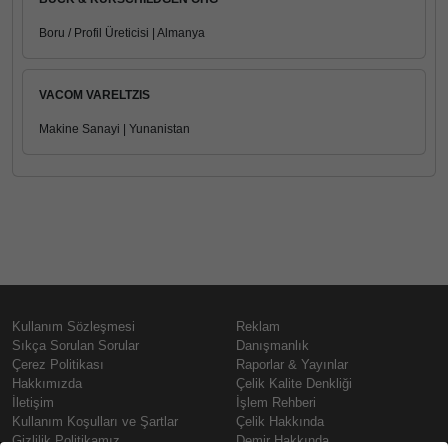
Boru / Profil Üreticisi | Almanya
VACOM VARELTZIS
Makine Sanayi | Yunanistan
Kullanım Sözleşmesi
Reklam
Sıkça Sorulan Sorular
Danışmanlık
Çerez Politikası
Raporlar & Yayınlar
Hakkımızda
Çelik Kalite Denkliği
İletişim
İşlem Rehberi
Kullanım Koşulları ve Şartlar
Çelik Hakkında
Gizlilik Politikamız
Demir Hakkında