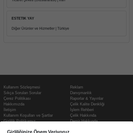
Ticaret Şirketi (Uluslararası) | İran
ESTETIK YAY
Diğer Ürünler ve Hizmetler | Türkiye
Kullanım Sözleşmesi
Reklam
Sıkça Sorulan Sorular
Danışmanlık
Çerez Politikası
Raporlar & Yayınlar
Hakkımızda
Çelik Kalite Denkliği
İletişim
İşlem Rehberi
Kullanım Koşulları ve Şartlar
Çelik Hakkında
Gizlilik Politikamız
Demir Hakkında
KVKK
Prime