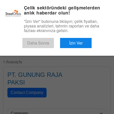
|
Türkçe
Giriş
Çelik sektöründeki gelişmelerden
anlık haberdar olun!
Menü
"İzin Ver" butonuna tıklayın; çelik fiyatları,
piyasa analizleri, tahmin raporları ve daha
fazlası ekranınıza gelsin.
Daha Sonra
İzin Ver
Ücretsiz Deneyin
< Anasayfa
PT. GUNUNG RAJA
PAKSI