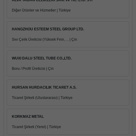
ALVA TABAN CELIKLERI SAN. ve TIC. LTD. STI
Diğer Ürünler ve Hizmetler | Türkiye
HANGZHOU ESTEEM STEEL GROUP LTD.
Sıvı Çelik Üreticisi (Yüksek Fırın, ... | Çin
WUXI DALU STEEL TUBE CO.,LTD.
Boru / Profil Üreticisi | Çin
HURSAN HURDACILIK TICARET A.S.
Ticaret Şirketi (Uluslararası) | Türkiye
KORKMAZ METAL
Ticaret Şirketi (Yerel) | Türkiye