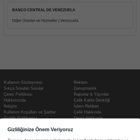
BANCO CENTRAL DE VENEZUELA
Diğer Ürünler ve Hizmetler | Venezuela
Kullanım Sözleşmesi
Reklam
Sıkça Sorulan Sorular
Danışmanlık
Çerez Politikası
Raporlar & Yayınlar
Hakkımızda
Çelik Kalite Denkliği
İletişim
İşlem Rehberi
Kullanım Koşulları ve Şartlar
Çelik Hakkında
Gizlilik Politikamız
Demir Hakkında
KVKK
Prime