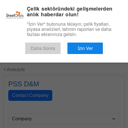
|
Türkçe
Giriş
Çelik sektöründeki gelişmelerden
anlık haberdar olun!
Menü
"İzin Ver" butonuna tıklayın; çelik fiyatları,
piyasa analizleri, tahmin raporları ve daha
fazlası ekranınıza gelsin.
Daha Sonra
İzin Ver
Ücretsiz Deneyin
< Anasayfa
PSS D&M