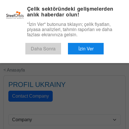
|
Türkçe
Giriş
Çelik sektöründeki gelişmelerden
anlık haberdar olun!
Menü
"İzin Ver" butonuna tıklayın; çelik fiyatları,
piyasa analizleri, tahmin raporları ve daha
fazlası ekranınıza gelsin.
Daha Sonra
İzin Ver
Ücretsiz Deneyin
< Anasayfa
PROFIL UKRAINY