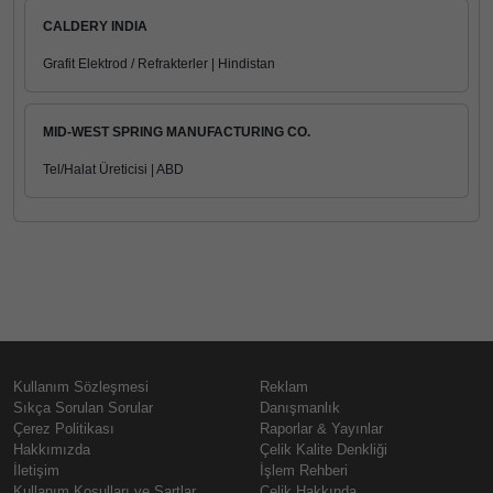
CALDERY INDIA
Grafit Elektrod / Refrakterler | Hindistan
MID-WEST SPRING MANUFACTURING CO.
Tel/Halat Üreticisi | ABD
Kullanım Sözleşmesi
Reklam
Sıkça Sorulan Sorular
Danışmanlık
Çerez Politikası
Raporlar & Yayınlar
Hakkımızda
Çelik Kalite Denkliği
İletişim
İşlem Rehberi
Kullanım Koşulları ve Şartlar
Çelik Hakkında