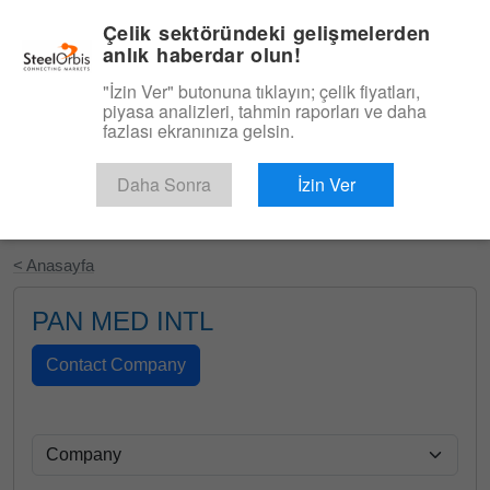
|
Türkçe
Giriş
Çelik sektöründeki gelişmelerden
anlık haberdar olun!
Menü
"İzin Ver" butonuna tıklayın; çelik fiyatları,
piyasa analizleri, tahmin raporları ve daha
fazlası ekranınıza gelsin.
Daha Sonra
İzin Ver
Ücretsiz Deneyin
< Anasayfa
PAN MED INTL