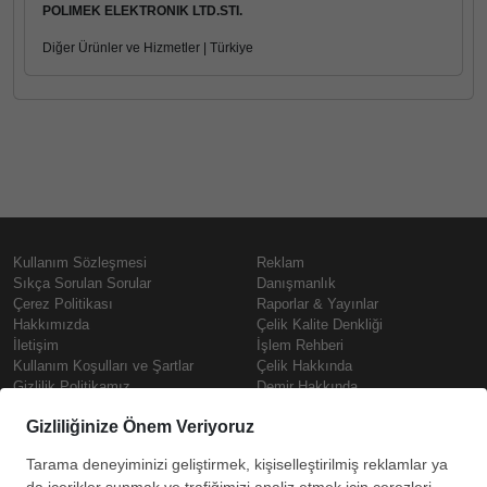
POLIMEK ELEKTRONIK LTD.STI.
Diğer Ürünler ve Hizmetler | Türkiye
Kullanım Sözleşmesi
Reklam
Sıkça Sorulan Sorular
Danışmanlık
Çerez Politikası
Raporlar & Yayınlar
Hakkımızda
Çelik Kalite Denkliği
İletişim
İşlem Rehberi
Kullanım Koşulları ve Şartlar
Çelik Hakkında
Gizlilik Politikamız
Demir Hakkında
KVKK
Prime
Çelik Fiyatları
Copyright © SteelOrbis Elektronik