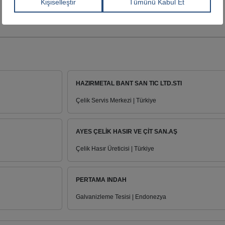
HAZIRMETAL BANT SAN TIC LTD.STI
Çelik Servis Merkezi | Türkiye
AYES ÇELİK HASIR VE ÇİT SAN.AŞ
Çelik Hasır Üreticisi | Türkiye
PERTAMA INDAH
Galvanizleme Tesisi | Endonezya