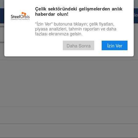
Çelik sektöründeki gelişmelerden anlık
haberdar olun!
Pazaryeri
Çelik Piyasası
Fiyat Tahminler
"İzin Ver" butonuna tıklayın; çelik fiyatları,
piyasa analizleri, tahmin raporları ve daha
fazlası ekranınıza gelsin.
Daha Sonra
İzin Ver