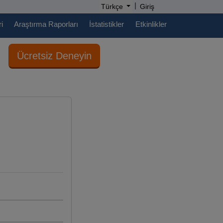
|
Türkçe
Giriş
i
Araştırma Raporları
İstatistikler
Etkinlikler
Ücretsiz Deneyin