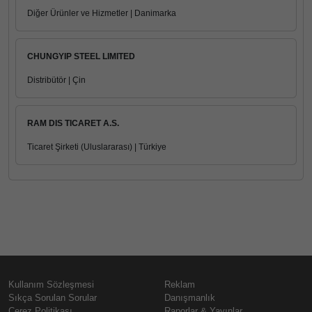
Diğer Ürünler ve Hizmetler | Danimarka
CHUNGYIP STEEL LIMITED
Distribütör | Çin
RAM DIS TICARET A.S.
Ticaret Şirketi (Uluslararası) | Türkiye
Kullanım Sözleşmesi
Reklam
Sıkça Sorulan Sorular
Danışmanlık
Çerez Politikası
Raporlar & Yayınlar