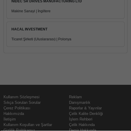
NIDEC SR DRIVES MANUFACTURING LTD
Makine Sanayi | İngiltere
HACAL INVESTMENT
Ticaret Şirketi (Uluslararası) | Polonya
Kullanım Sözleşmesi
Reklam
Sıkça Sorulan Sorular
Danışmanlık
Çerez Politikası
Raporlar & Yayınlar
Hakkımızda
Çelik Kalite Denkliği
İletişim
İşlem Rehberi
Kullanım Koşulları ve Şartlar
Çelik Hakkında
Gizlilik Politikamız
Demir Hakkında