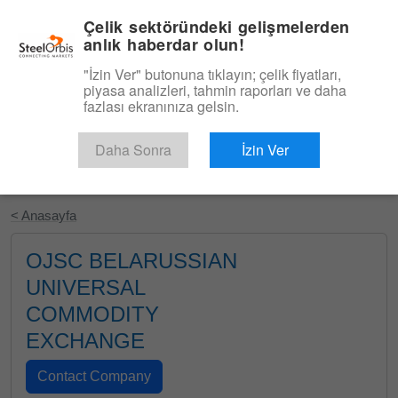
|
Türkçe
Giriş
Çelik sektöründeki gelişmelerden
anlık haberdar olun!
Menü
"İzin Ver" butonuna tıklayın; çelik fiyatları,
piyasa analizleri, tahmin raporları ve daha
fazlası ekranınıza gelsin.
Daha Sonra
İzin Ver
Ücretsiz Deneyin
< Anasayfa
OJSC BELARUSSIAN
UNIVERSAL
COMMODITY
EXCHANGE