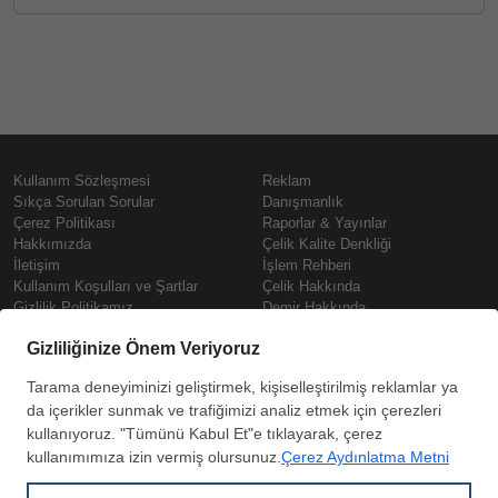
Kullanım Sözleşmesi
Reklam
Sıkça Sorulan Sorular
Danışmanlık
Çerez Politikası
Raporlar & Yayınlar
Hakkımızda
Çelik Kalite Denkliği
İletişim
İşlem Rehberi
Kullanım Koşulları ve Şartlar
Çelik Hakkında
Gizlilik Politikamız
Demir Hakkında
KVKK
Prime
Çelik Fiyatları
Copyright © SteelOrbis Elektronik
Pazaryeri A.Ş.
Demir Fiyatları
Tüm hakları saklıdır
Güncel Hurda Fiyatları
Filmaşin Fiyatları
HRC Fiyatları
Abone
Kredi Kartı ile