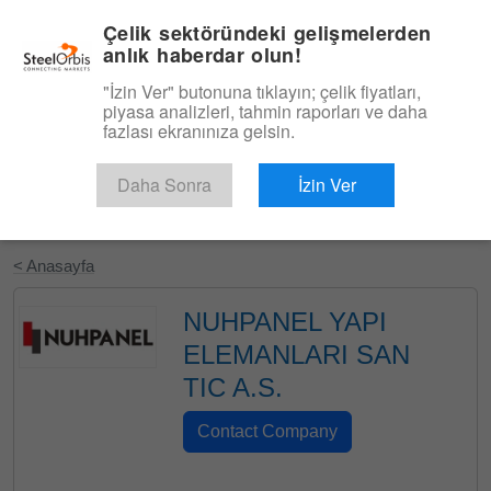
|
Türkçe
Giriş
Çelik sektöründeki gelişmelerden
anlık haberdar olun!
Menü
"İzin Ver" butonuna tıklayın; çelik fiyatları,
piyasa analizleri, tahmin raporları ve daha
fazlası ekranınıza gelsin.
Daha Sonra
İzin Ver
Ücretsiz Deneyin
< Anasayfa
NUHPANEL YAPI
ELEMANLARI SAN
TIC A.S.