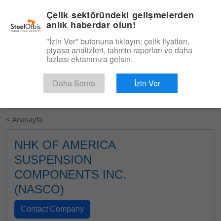
|
Türkçe
Giriş
Çelik sektöründeki gelişmelerden
anlık haberdar olun!
Menü
"İzin Ver" butonuna tıklayın; çelik fiyatları,
piyasa analizleri, tahmin raporları ve daha
fazlası ekranınıza gelsin.
Daha Sonra
İzin Ver
Ücretsiz Deneyin
< Anasayfa
NHK OF AMERICA
SUSPENSION
COMPONENTS INC.
(NASCO)