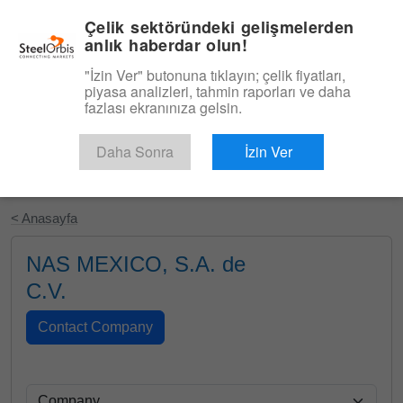
|
Türkçe
Giriş
Çelik sektöründeki gelişmelerden
anlık haberdar olun!
Menü
"İzin Ver" butonuna tıklayın; çelik fiyatları,
piyasa analizleri, tahmin raporları ve daha
fazlası ekranınıza gelsin.
Daha Sonra
İzin Ver
Ücretsiz Deneyin
< Anasayfa
NAS MEXICO, S.A. de
C.V.