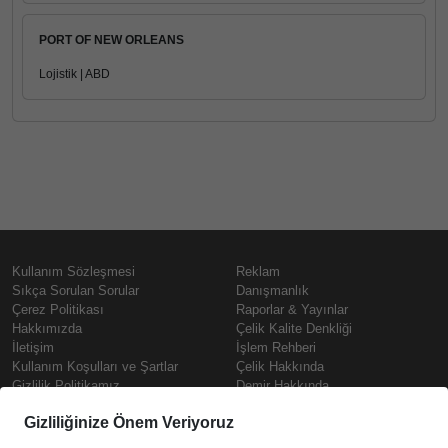
PORT OF NEW ORLEANS
Lojistik | ABD
Kullanım Sözleşmesi
Reklam
Sıkça Sorulan Sorular
Danışmanlık
Çerez Politikası
Raporlar & Yayınlar
Hakkımızda
Çelik Kalite Denkliği
İletişim
İşlem Rehberi
Kullanım Koşulları ve Şartlar
Çelik Hakkında
Gizlilik Politikamız
Demir Hakkında
KVKK
Prime