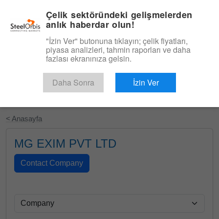
|
Türkçe
Giriş
Çelik sektöründeki gelişmelerden
anlık haberdar olun!
Menü
"İzin Ver" butonuna tıklayın; çelik fiyatları,
piyasa analizleri, tahmin raporları ve daha
fazlası ekranınıza gelsin.
Daha Sonra
İzin Ver
Ücretsiz Deneyin
< Anasayfa
MG EXIM PVT LTD