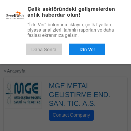
|
Türkçe
Giriş
Çelik sektöründeki gelişmelerden
anlık haberdar olun!
Menü
"İzin Ver" butonuna tıklayın; çelik fiyatları,
piyasa analizleri, tahmin raporları ve daha
fazlası ekranınıza gelsin.
Daha Sonra
İzin Ver
Ücretsiz Deneyin
< Anasayfa
MGE METAL
GELISTIRME END.
SAN. TIC. A.S.