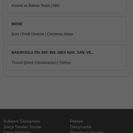
Kesme ve Bükme Tesisi | ABD
IRENE
Boru / Profil Üreticisi | Christmas Adası
BAKIROGLU ITH. IHR. INS. GIDA NAK. SAN. VE...
Ticaret Şirketi (Uluslararası) | Türkiye
Kullanım Sözleşmesi
Reklam
Sıkça Sorulan Sorular
Danışmanlık
Çerez Politikası
Raporlar & Yayınlar